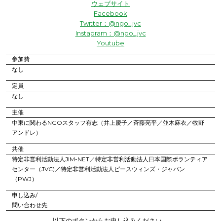
ウェブサイト
Facebook
Twitter：@ngo_jvc
Instagram：@ngo_jvc
Youtube
参加費
なし
定員
なし
主催
中東に関わるNGOスタッフ有志（井上慶子／斉藤亮平／並木麻衣／牧野
アンドレ）
共催
特定非営利活動法人JIM-NET／特定非営利活動法人日本国際ボランティア
センター（JVC)／特定非営利活動法人ピースウィンズ・ジャパン
（PWJ）
申し込み/
問い合わせ先
以下のボタンからお申し込みください。