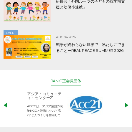
研修会「外国ルーツの子どもの就学前支
援と幼保小連携」
EVENT
AUG.04.2026
戦争が終わらない世界で、私たちにでき
ることーREAL PEACE SUMMER 2026
JANIC正会員団体
アジア・コミュニテ
ACE (エース)
ィ・センター21
児童労働のない、
ACC21は、アジア諸国の現
権利が守られた世
地NGOと連携し4つの“流
して活動するNG
れ”と人づくりを推進してい
ます。