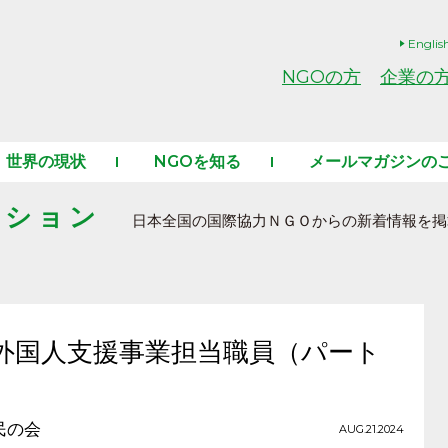
Englis
NGOの方
企業の
世界の現状
NGOを知る
メールマガジンの
ーション
日本全国の国際協力ＮＧＯからの新着情報を掲
外国人支援事業担当職員（パート
民の会
AUG.21.2024