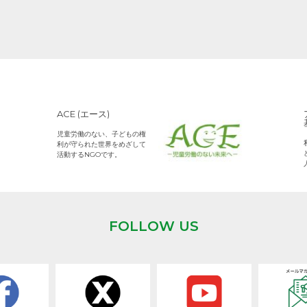
ACE (エース)
児童労働のない、子どもの権
利が守られた世界をめざして
活動するNGOです。
FOLLOW US