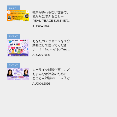
EVENT
戦争が終わらない世界で、
私たちにできることー
REAL PEACE SUMMER
2026
AUG.04.2026
EVENT
あなたのメッセージを１分
動画にして送ってくださ
い！！「No ヘイト／Yes 共
生～みんなでつくる海外ル
AUG.04.2026
ーツ＆アライ動画プロジェ
クト」
EVENT
シーライツ対談企画 こど
もまんなか社会のために
とことん対話vol.1 ～子ど
もが一人の人間として大切
AUG.04.2026
にされる学校と保護者の意
識～