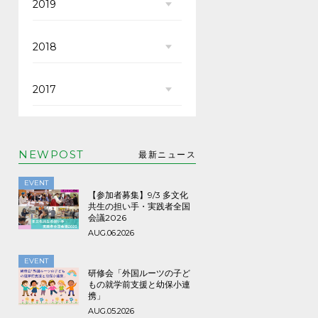
2019
2018
2017
NEWPOST
最新ニュース
EVENT
【参加者募集】9/3 多文化
共生の担い手・実践者全国
会議2026
AUG.06.2026
EVENT
研修会「外国ルーツの子ど
もの就学前支援と幼保小連
携」
AUG.05.2026