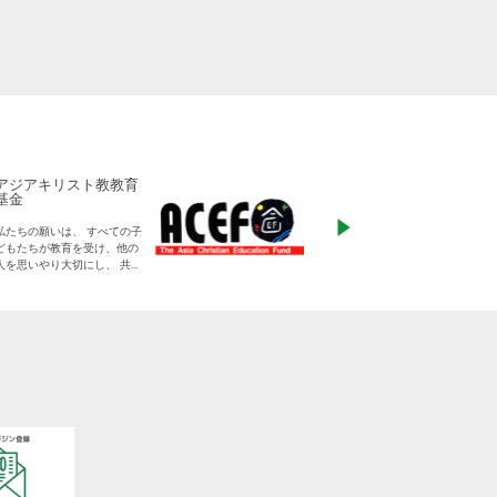
アジアキリスト教教育
ADRA Japan
基金
「ひとつの命から世
私たちの願いは、 すべての子
る」をモットーに、
どもたちが教育を受け、他の
りに寄り添った支援
人を思いやり大切にし、 共に
す
生きる平和な世界を作り出し
ていく大人に成長することで
す。
日本をふくめアジアの人々と
共に生きる世界をつくりだし
ていくために、 子どもたちの
教育と学びの場を支えていき
ます。