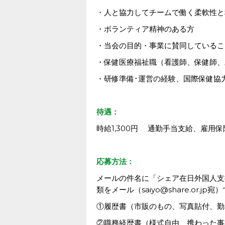
・人と協力してチームで働く柔軟性と
・ボランティア精神のある方
・当会の目的・事業に賛同しているこ
・保健医療福祉職（看護師、保健師、
・研修準備･運営の経験、国際保健協
待遇：
時給1,300円 通勤手当支給、雇用
応募方法：
メールの件名に「シェア在日外国人支
類をメール（saiyo@share.or.j
①履歴書（市販のもの、写真貼付、勤
②職務経歴書（様式自由、携わった事