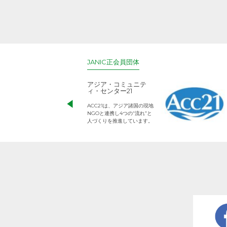
JANIC正会員団体
アジア・コミュニテ
ィ・センター21
ACC21は、アジア諸国の現地
NGOと連携し4つの“流れ”と
人づくりを推進しています。