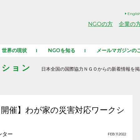
Englis
NGOの方
企業の
世界の現状
NGOを知る
メールマガジンの
ーション
日本全国の国際協力ＮＧＯからの新着情報を掲
ン開催】わが家の災害対応ワークシ
ンター
FEB.11.2022