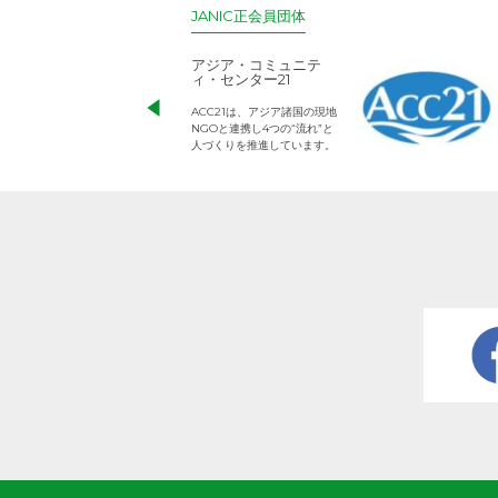
JANIC正会員団体
アジア・コミュニテ
ィ・センター21
ACC21は、アジア諸国の現地
NGOと連携し4つの“流れ”と
人づくりを推進しています。