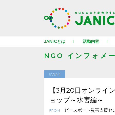
JANICとは
活動内容
NGO インフォメ
EVENT
【3月20日オンライ
ョップ～水害編～
ピースボート災害支援セ
FROM