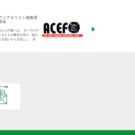
アジアキリスト教教育
ADRA Japan
基金
「ひとつの命から世
私たちの願いは、 すべての子
る」をモットーに、
どもたちが教育を受け、他の
りに寄り添った支援
人を思いやり大切にし、 共に
す
生きる平和な世界を作り出し
ていく大人に成長することで
す。
日本をふくめアジアの人々と
共に生きる世界をつくりだし
ていくために、 子どもたちの
教育と学びの場を支えていき
ます。