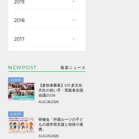
2019
2018
2017
NEWPOST
最新ニュース
EVENT
【参加者募集】9/3 多文化
共生の担い手・実践者全国
会議2026
AUG.06.2026
EVENT
研修会「外国ルーツの子ど
もの就学前支援と幼保小連
携」
AUG.05.2026