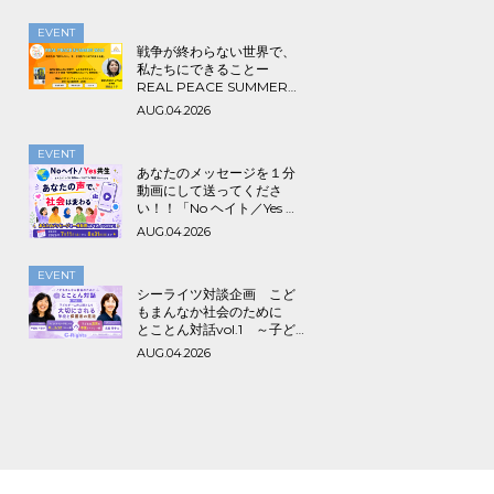
EVENT
戦争が終わらない世界で、
私たちにできることー
REAL PEACE SUMMER
2026
AUG.04.2026
EVENT
あなたのメッセージを１分
動画にして送ってくださ
い！！「No ヘイト／Yes 共
生～みんなでつくる海外ル
AUG.04.2026
ーツ＆アライ動画プロジェ
クト」
EVENT
シーライツ対談企画 こど
もまんなか社会のために
とことん対話vol.1 ～子ど
もが一人の人間として大切
AUG.04.2026
にされる学校と保護者の意
識～