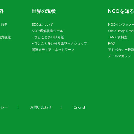
容
世界の現状
NGOを知る
・啓発
SDGsについて
NGOインフォメ
SDGs理解促進ツール
Social map Pro
織力強化
−
ひとこと多い張り紙
JANIC資料室
−
ひとこと多い張り紙ワークショップ
FAQ
関連メディア・ネットワーク
アドボカシー最
メールマガジン
リシー
お問い合わせ
English