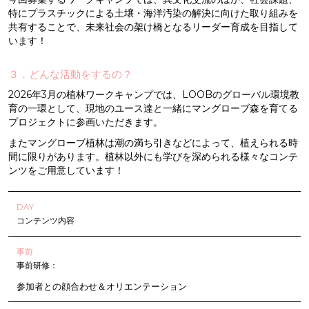
特にプラスチックによる土壌・海洋汚染の解決に向けた取り組みを
共有することで、未来社会の架け橋となるリーダー育成を目指して
います！
３．どんな活動をするの？
2026年3月の植林ワークキャンプでは、LOOBのグローバル環境教
育の一環として、現地のユース達と一緒にマングローブ森を育てる
プロジェクトに参画いただきます。
またマングローブ植林は潮の満ち引きなどによって、植えられる時
間に限りがあります。植林以外にも学びを深められる様々なコンテ
ンツをご用意しています！
DAY
コンテンツ内容
事前
事前研修：
参加者との顔合わせ＆オリエンテーション