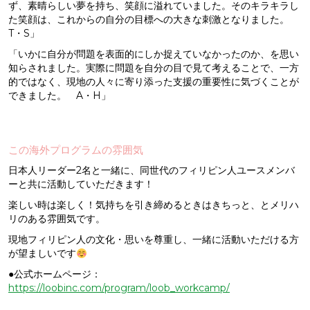
ず、素晴らしい夢を持ち、笑顔に溢れていました。そのキラキラし
た笑顔は、これからの自分の目標への大きな刺激となりました。
T・S」
「いかに自分が問題を表面的にしか捉えていなかったのか、を思い
知らされました。実際に問題を自分の目で見て考えることで、一方
的ではなく、現地の人々に寄り添った支援の重要性に気づくことが
できました。 A・H」
この海外プログラムの雰囲気
日本人リーダー2名と一緒に、同世代のフィリピン人ユースメンバ
ーと共に活動していただきます！
楽しい時は楽しく！気持ちを引き締めるときはきちっと、とメリハ
リのある雰囲気です。
現地フィリピン人の文化・思いを尊重し、一緒に活動いただける方
が望ましいです
●公式ホームページ：
https://loobinc.com/program/loob_workcamp/