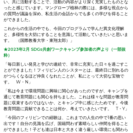
い、共に活動することで、活動の内容がより深く充実したものとな
ったと感じています。マングローブ植林の際には、多様な視点から
の質問が議論を深め、私生活の会話からでも多くの学びを得ること
ができました。
これからの生活の中でも、今回のプログラムで学んだ異文化理解
と、多様性を大切にすることを意識して活動していきたいと思いま
す。 （国際教養大学・東翔太郎）」
★2023年2月 SDGs共創ワークキャンプ参加者の声より（一部抜
粋）
「毎日新しい発見と学びの連続で、非常に充実した日々を過ごすこ
とができました！フィリピン人のシスターとは、最終日に別れるの
がつらくなるほど仲良くなれたことが、私にとって大切な宝物で
す。 W・N」
「私は今まで環境問題に興味に関心があったのですが、キャンプを
通じて教育問題にも関心を持ちました。これは様々な問題が教育問
題に収束するのではないか、とキャンプ中に感じたためです。今後
教育問題に貢献できることは何か、考えていきたいです。 T・Y」
「今回のフィリピンでの経験は、これまでの人生の中で1番の思い
出です！自分の見識を広げ、国籍問わず素晴らしい仲間を得ること
ができました！子ども達は日本と大きく違う厳しい環境にも関わら