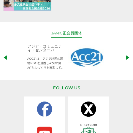
JANIC正会員団体
アジア・コミュニテ
ACE (エース)
ィ・センター21
児童労働のない、
ACC21は、アジア諸国の現
権利が守られた世
地NGOと連携し4つの“流
して活動するNG
れ”と人づくりを推進してい
ます。
FOLLOW US