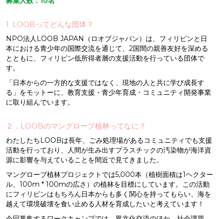
募集人数：10名
1. LOOBってどんな団体？
NPO法人LOOB JAPAN（ロオブジャパン）は、フィリピンと日
本における青少年の国際交流を通じて、2国間の親善友好を深める
とともに、フィリピン低所得者層の支援活動を行っている団体で
す。
「日本からの一方的な支援ではなく、現地の人と共に学び成長す
る」をモットーに、教育支援・青少年育成・コミュニティ開発事業
に取り組んでいます。
２．LOOBのマングローブ植林ってなに？
わたしたちLOOBは長年、ごみ処理場があるコミュニティでも支援
活動を行っており、人間が生み出すプラスチックの汚染物が海洋資
源に影響を与えていることを間近で見てきました。
マングローブ植林プロジェクトでは5,000本（植樹面積は1ヘクター
ル、100m * 100mの広さ）の植林を目標にしています。この活動
にフィリピンはもちろん日本からも多く関心を持ってもらい、海を
越えて環境破壊を食い止める人材を育成したいと考えています！
今回募集するワークキャンプでは、異文化交流のほか、社会課題、