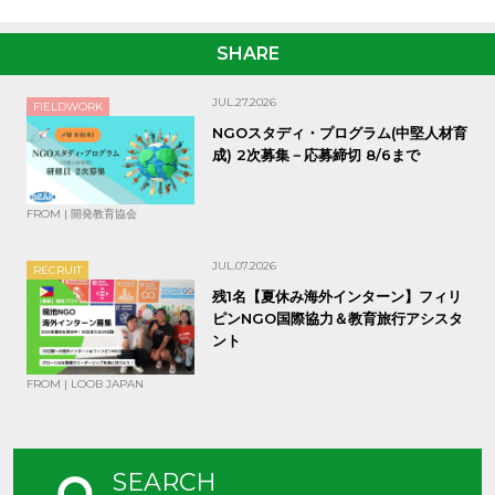
SHARE
JUL.27.2026
FIELDWORK
NGOスタディ・プログラム(中堅人材育
成) 2次募集－応募締切 8/6まで
FROM | 開発教育協会
JUL.07.2026
RECRUIT
残1名【夏休み海外インターン】フィリ
ピンNGO国際協力＆教育旅行アシスタ
ント
FROM | LOOB JAPAN
SEARCH