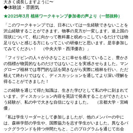
大きく成長しますように〜
◆体験談・雰囲気
★2025年3月 植林ワークキャンプ参加者の声より（一部抜粋）
「このワークキャンプでは、日本にいては一生経験できないことを
沢山経験することができます。物事の見方が一変します。途上国の
現状について、机に向かって教科書と睨めっこしているだけでは物
足りないと感じる方にもってこいの研修だと思います。是非参加し
てみてください！ （中央大学・西澤優衣）」
「フィリピンの人々が小さなことに幸せを感じていること、豊かさ
の指標が物質的なものだけではないことを実感させらました。マン
グローブ植林では専門的な話を聞きながら実際に植林を行い、ただ
植えて終わりではなく、ディスカッションを通してより深い理解を
得ることができました！
この経験を通じて得た知識は、生きた学びとして私の中に刻まれて
います。ディスカッション内容を英語で発表することができたとい
う経験が、私の中で大きな自信になりました。 （京都大学・宮崎
優」
「私は学生リーダーとして参加しましたが、他のメンバーの中に
は、森林学部の学生や、国際協力を志す学生がいました。異なるバ
ックグラウンドを持つ仲間たちと、このプログラムを通じて出会