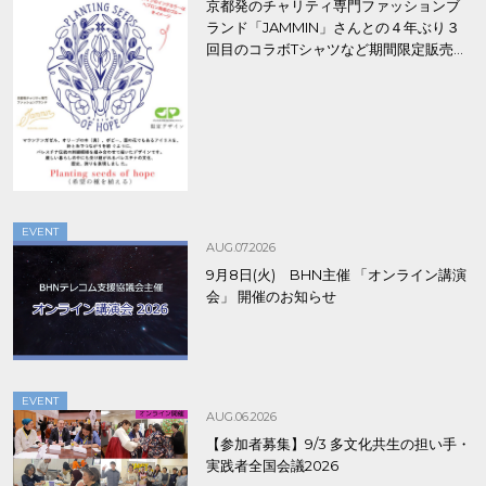
京都発のチャリティ専門ファッションブ
ランド「JAMMIN」さんとの４年ぶり３
回目のコラボTシャツなど期間限定販売、
8/9まで！
EVENT
AUG.07.2026
9月8日(火) BHN主催 「オンライン講演
会」 開催のお知らせ
EVENT
AUG.06.2026
【参加者募集】9/3 多文化共生の担い手・
実践者全国会議2026