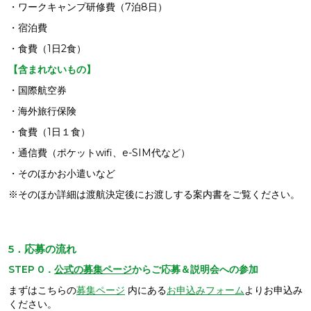
・ワークキャンプ研修費（7泊8日）
・宿泊費
・食費（1日2食）
【含まれないもの】
・国際航空券
・海外旅行保険
・食費（1日１食）
・通信費（ポケットwifi、e-SIM代など）
・そのほかお小遣いなど
※そのほか詳細は渡航決定後にお渡しする案内書をご覧ください。
5．応募の流れ
STEP 0．
公式の募集ページ
からご応募＆
説明会への参加
まずはこちらの
募集ページ
内にある
お申込みフォーム
よりお申込み
ください。