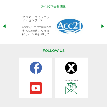
JANIC正会員団体
アジア・コミュニテ
ACE (エース)
ィ・センター21
児童労働のない、
ACC21は、アジア諸国の現
権利が守られた世
地NGOと連携し4つの“流
して活動するNG
れ”と人づくりを推進してい
ます。
FOLLOW US