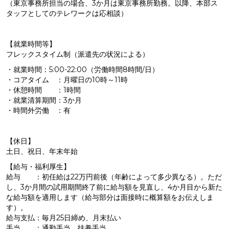
（東京事務所担当の場合、3か月は東京事務所勤務。以降、本部ス
タッフとしてのテレワークは応相談）
【就業時間等】
フレックスタイム制（派遣先の状況による）
・就業時間：5:00-22:00（労働時間8時間/日）
・コアタイム ：月曜日の10時～11時
・休憩時間 ：1時間
・就業清算期間：3か月
・時間外労働 ：有
【休日】
土日、祝日、年末年始
【給与・福利厚生】
給与 ：初任給は22万円前後（年齢によって多少異なる）。ただ
し、3か月間の試用期間終了前に給与額を見直し、4か月目から新た
な給与額を適用します（給与部分は面接時に概算額をお伝えしま
す）。
給与支払：毎月25日締め、月末払い
手当 ：通勤手当、扶養手当