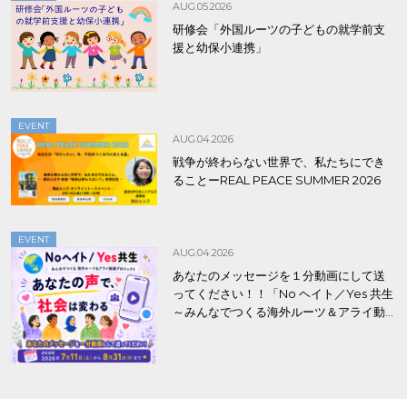
AUG.05.2026
研修会「外国ルーツの子どもの就学前支
援と幼保小連携」
EVENT
AUG.04.2026
戦争が終わらない世界で、私たちにでき
ることーREAL PEACE SUMMER 2026
EVENT
AUG.04.2026
あなたのメッセージを１分動画にして送
ってください！！「No ヘイト／Yes 共生
～みんなでつくる海外ルーツ＆アライ動
画プロジェクト」