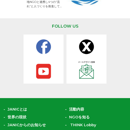
地NGOと連携し4つの“流
して活動するNG
れ”と人づくりを推進してい
ます。
FOLLOW US
JANICとは
活動内容
世界の現状
NGOを知る
JANICからのお知らせ
THINK Lobby