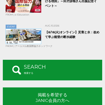
ける理由」～田才諒哉さん出版記念イ
ベント～
FROM | e-Education
AUG.10.2026
EVENT
【8/18(火)オンライン】災害と水：改め
て学ぶ能登の断水経験
FROM | アーユス仏教国際協力ネットワーク
SEARCH
検索する
掲載を希望する
JANIC会員の方へ