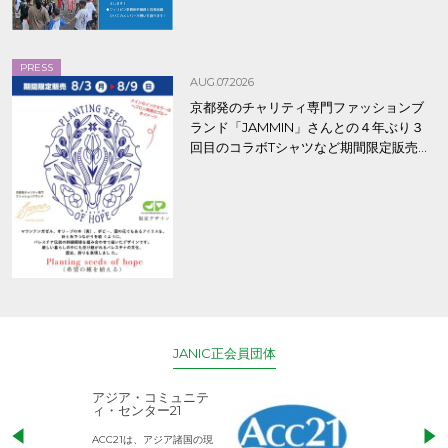
PRESS
AUG.07.2026
京都発のチャリティ専門ファッションブ
ランド「JAMMIN」さんとの４年ぶり３
回目のコラボTシャツなど期間限定販売、
8/9まで！
JANIC正会員団体
アジア・コミュニテ
ACE (エース)
ィ・センター21
児童労働のない、
ACC21は、アジア諸国の現
権利が守られた世