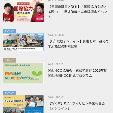
AUG.10.2026
【元国連職員と語る】「国際協力を続け
る理由」～田才諒哉さん出版記念イベン
ト～
EVENT
AUG.10.2026
【8/18(火)オンライン】災害と水：改めて
学ぶ能登の断水経験
GRANT
AUG.09.2026
関西NGO協議会・真如苑共催 2026年度
関西地域NGO助成プログラム
EVENT
AUG.08.2026
【9/10木】ICANフィリピン事業報告会
（オンライン）