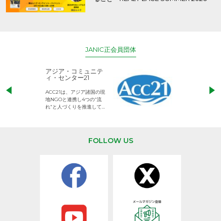
JANIC正会員団体
アジア・コミュニテ
ACE (エース)
ィ・センター21
児童労働のない、
ACC21は、アジア諸国の現
権利が守られた世
地NGOと連携し4つの“流
して活動するNG
れ”と人づくりを推進してい
ます。
FOLLOW US