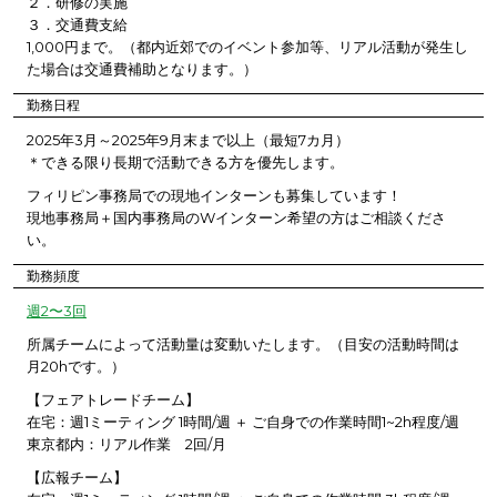
２．研修の実施
３．交通費支給
1,000円まで。（都内近郊でのイベント参加等、リアル活動が発生し
た場合は交通費補助となります。）
勤務日程
2025年3月～2025年9月末まで以上（最短7カ月）
＊できる限り長期で活動できる方を優先します。
フィリピン事務局での現地インターンも募集しています！
現地事務局＋国内事務局のWインターン希望の方はご相談くださ
い。
勤務頻度
週2〜3回
所属チームによって活動量は変動いたします。（目安の活動時間は
月20hです。）
【フェアトレードチーム】
在宅：週1ミーティング 1時間/週 ＋ ご自身での作業時間1~2h程度/週
東京都内：リアル作業 2回/月
【広報チーム】