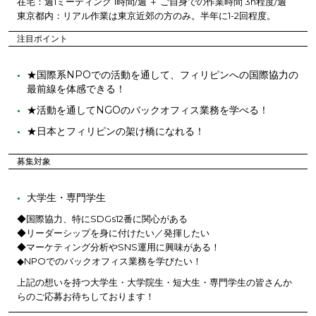
在宅：週1ミーティング 1時間/週 ＋ ご自身での作業時間 3h程度/週
東京都内：リアル作業は東京近郊の方のみ。半年に1-2回程度。
注目ポイント
★国際系NPOでの活動を通して、フィリピンへの国際協力の
最前線を体感できる！
★活動を通してNGOのバックオフィス業務を学べる！
★日本とフィリピンの架け橋になれる！
募集対象
大学生・専門学生
◆国際協力、特にSDGs12番に関心がある
◆リーダーシップを身に付けたい／発揮したい
◆マーケティング分析やSNS運用に興味がある！
◆NPOでのバックオフィス業務を学びたい！
上記の想いを持つ大学生・大学院生・短大生・専門学生の皆さんか
らのご応募お待ちしております！