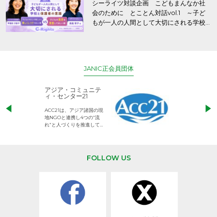
シーライツ対談企画 こどもまんなか社
会のために とことん対話vol.1 ～子ど
もが一人の人間として大切にされる学校
と保護者の意識～
JANIC正会員団体
アジア・コミュニテ
ACE (エース)
ィ・センター21
児童労働のない、
ACC21は、アジア諸国の現
権利が守られた世
地NGOと連携し4つの“流
して活動するNG
れ”と人づくりを推進してい
ます。
FOLLOW US