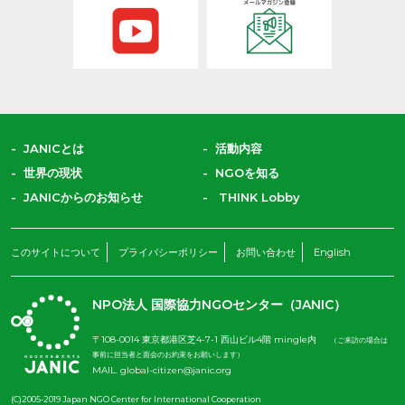
JANICとは
活動内容
世界の現状
NGOを知る
JANICからのお知らせ
THINK Lobby
このサイトについて
プライバシーポリシー
お問い合わせ
English
NPO法人 国際協力NGOセンター（JANIC）
〒108-0014 東京都港区芝4-7-1 西山ビル4階 mingle内
（ご来訪の場合は
事前に担当者と面会のお約束をお願いします）
MAIL.
global-citizen@janic.org
(C)2005-2019 Japan NGO Center for International Cooperation