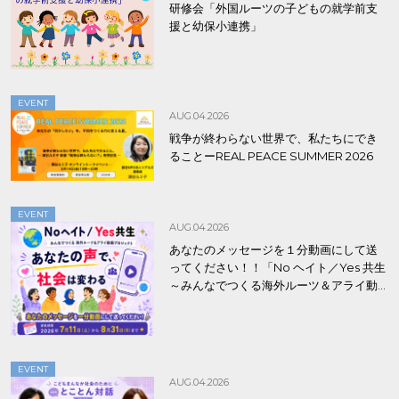
研修会「外国ルーツの子どもの就学前支
援と幼保小連携」
EVENT
AUG.04.2026
戦争が終わらない世界で、私たちにでき
ることーREAL PEACE SUMMER 2026
EVENT
AUG.04.2026
あなたのメッセージを１分動画にして送
ってください！！「No ヘイト／Yes 共生
～みんなでつくる海外ルーツ＆アライ動
画プロジェクト」
EVENT
AUG.04.2026