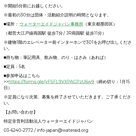
※開始5分前にお越しください。
※最初の30分は団体・活動紹介説明の時間となります。
■場所：
ウォーターエイドジャパン事務所
（東京都墨田区）
（都営大江戸線両国駅 徒歩7分 / JR両国駅 徒歩11分）
※建物1階のエレベーター前インターホンで301をお呼び出しくださ
い。
■持ち物：筆記用具、飲み物、のり・はさみ（あれば）
■定員：5名
■参加申込はこちら
>>
https://forms.gle/yFSFL9VXPACPzU6w9
（締め切り：1月15
日）
※定員になり次第、募集を終了させていただきます。ご了承くださ
い。
【お問い合わせ】
特定非営利活動法人ウォーターエイドジャパン
03-6240-2772 / info-japan@wateraid.org