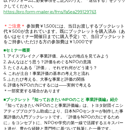
以下のフォームに必要事項をご記入のうえ、「送信する」をクリッ
クしてください。
https://pro.form-mailer.jp/fms/fa5ea299129763
＊ご注意＊
参加費￥1,500には、当日お渡しするブックレット
代￥500が含まれています。既にブックレットを購入済み（あ
るいはセミナー開催日までに購入予定）で、当日ブックレット
をご持参いただける方の参加費は￥1,000です
■セミナー概要
1. アイスブレイク／事業評価、みんなの地点を見てみよう
2. みんなはどう思う？評価をめぐるNPOの意識
3. たくさんある「評価」、それぞれ何がどう違う？
4. これが土台！事業評価の基本の考え方と流れ
5. ふたたび考える、大事な事業と評価の関係
6. 評価をNPOの力にするには――実例で考える
＊一部変更する場合があります
■ブックレット『知っておきたいNPOのこと 事業評価編』紹介
『知っておきたいNPOのこと事業評価編』は、トヨタ財団イニシ
アティブプログラム助成により、日本NPOセンターが制作した事
業評価の入門ブックレットです。「評価をNPOの力にするため
に」をコンセプトに、NPOや学究の第一線で活躍するエキスパー
ト達が、豊かな経験と専門性に基づいて執筆した一冊です。