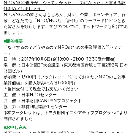
NPO/NGO自身が「やってよかった」「力になった」と言える評
価をめざしましょう。
NPO/NGOの皆さんはもちろん、財団、企業、ボランティア、行
政、どなたでも「NPO/NGO」「評価」のキーワードにピンとき
た皆さんを歓迎します。学びのついでに、ネットワークも広げてみ
ましょう。
■開催概要
「なぜするの？どうやるの？NPOのための事業評価入門セミナ
ー」
日 時 ：2017年10月6日(金)19:00～21:00 (18:30受付開始)
場 所 ：日本財団2F大会議室（東京都港区赤坂１丁目2番2号 日本
財団ビル）
参加費 ：1,500円（ブックレット『知っておきたいNPOのこと事
業評価編』を購入済みの方は1,000円）
＊当日受付にて現金でお支払いください
主 催 ：日本NPOセンター
共 催 ：日本財団CANPANプロジェクト
協 力 ：非営利組織評価センター
◎本ブックレットは、トヨタ財団イニシアティブプログラムにより
制作されました
■お申し込み