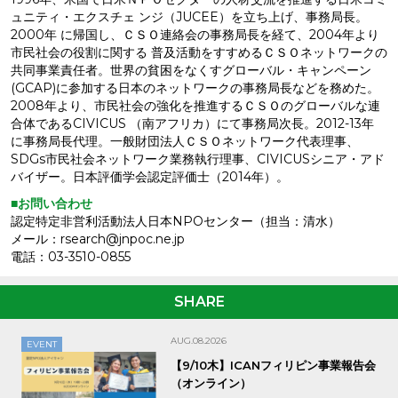
ュニティ・エクスチェ ンジ（JUCEE）を立ち上げ、事務局長。
2000年 に帰国し、ＣＳＯ連絡会の事務局長を経て、2004年より
市民社会の役割に関する 普及活動をすすめるＣＳＯネットワークの
共同事業責任者。世界の貧困をなくすグローバル・キャンペーン
(GCAP)に参加する日本のネットワークの事務局長などを務めた。
2008年より、市民社会の強化を推進するＣＳＯのグローバルな連
合体であるCIVICUS （南アフリカ）にて事務局次長。2012-13年
に事務局長代理。一般財団法人ＣＳＯネットワーク代表理事、
SDGs市民社会ネットワーク業務執行理事、CIVICUSシニア・アド
バイザー。日本評価学会認定評価士（2014年）。
■お問い合わせ
認定特定非営利活動法人日本NPOセンター（担当：清水）
メール：rsearch@jnpoc.ne.jp
電話：03-3510-0855
SHARE
AUG.08.2026
EVENT
【9/10木】ICANフィリピン事業報告会
（オンライン）