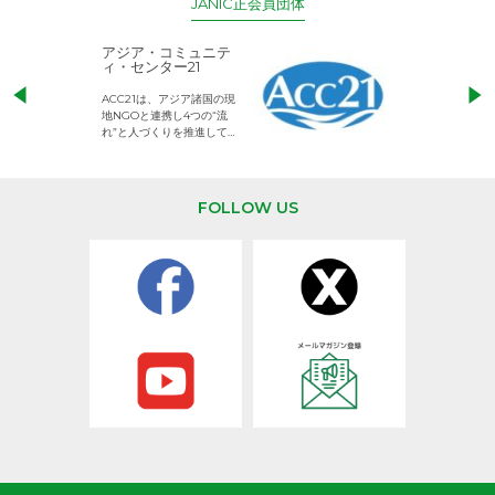
JANIC正会員団体
アジア・コミュニテ
ACE (エース)
ィ・センター21
児童労働のない、
ACC21は、アジア諸国の現
権利が守られた世
地NGOと連携し4つの“流
して活動するNG
れ”と人づくりを推進してい
ます。
FOLLOW US