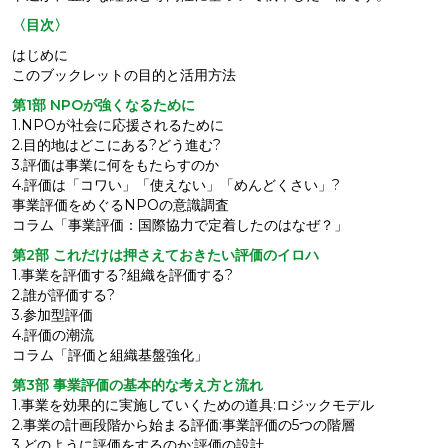
〈目次〉
はじめに
このブックレットの目的と活用方法
第1部 NPOが強くなるために
1.NPOが社会に応援されるために
2.目的地はどこにある?どう進む?
3.評価は事業に何をもたらすのか
4.評価は「コワい」「使えない」「めんどくさい」?
事業評価をめぐるNPOの意識調査
コラム「事業評価：国際協力で定着したのはなぜ？」
第2部 これだけは押さえておきたい評価のイロハ
1.事業を評価する?組織を評価する?
2.誰が評価する?
3.参加型評価
4.評価の潮流
コラム「評価と組織基盤強化」
第3部 事業評価の基本的な考え方と流れ
1.事業を効果的に実施していくための道具:ロジックモデル
2.事業の計画段階から始まる評価:事業評価の5つの階層
3.どのように評価をするのか:評価の設計