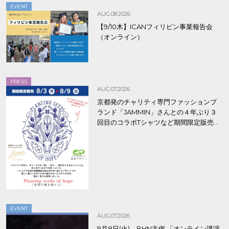
EVENT
AUG.08.2026
【9/10木】ICANフィリピン事業報告会
（オンライン）
PRESS
AUG.07.2026
京都発のチャリティ専門ファッションブ
ランド「JAMMIN」さんとの４年ぶり３
回目のコラボTシャツなど期間限定販売、
8/9まで！
EVENT
AUG.07.2026
9月8日(火) BHN主催 「オンライン講演