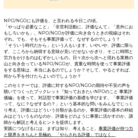
NPO/NGOにも評価を、と言われる今日この頃。
「やっぱり必要なこと」「非営利活動に、評価なんて」「意外にお
もしろいかも」。NPO/NGOが評価に向き合うときの視線はそれ
ぞれ。でも、そもそも事業評価って、なぜするのでしょう？
「そういう時代だから」という人もいます。いやいや、評価に限ら
ず、こころから納得する意味が見いだせないかぎり、そこに時間と
労力をかけるのはむずかしいもの。日々次から次へと現れる業務の
山と向き合っているNPO/NGOが、貴重な時間を使って事業評価
をする意味は、本当にあるのでしょうか？そして、やるとすれば、
何から手を付けたらよいのでしょうか？
このセミナーでは、評価に対するNPO/NGOの期待や不安の声を
聴いてつくったブックレット『知っておきたいNPOのこと 事業評
価編』を使って、対話型で事業評価の基礎を学びます。「事業評価
って、なに？なぜするの？」という基本的な問いをみんなでじっく
り考え、評価にはどういう分類があるのか、事業評価の基本の枠組
みはどういうものなのか、評価をどのように事業に活かすのか、講
師から解説と考えるヒントを提供します。
実践につなげるには、まずは知り、考えること。
事業評価が持つ力
と限界をきちんと見極め、「やらされる評価」ではなく、