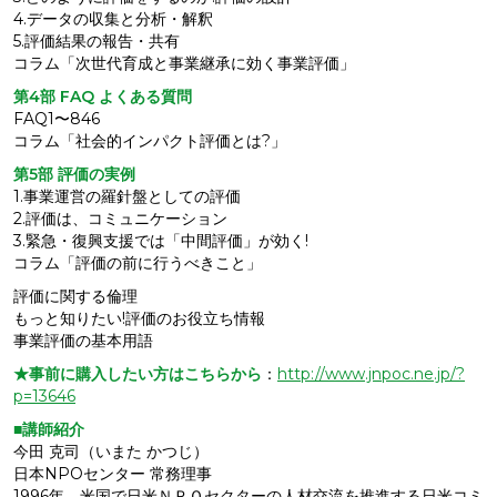
4.データの収集と分析・解釈
5.評価結果の報告・共有
コラム「次世代育成と事業継承に効く事業評価」
第4部 FAQ よくある質問
FAQ1〜846
コラム「社会的インパクト評価とは?」
第5部 評価の実例
1.事業運営の羅針盤としての評価
2.評価は、コミュニケーション
3.緊急・復興支援では「中間評価」が効く!
コラム「評価の前に行うべきこと」
評価に関する倫理
もっと知りたい!評価のお役立ち情報
事業評価の基本用語
★事前に購入したい方はこちらから
：
http://www.jnpoc.ne.jp/?
p=13646
■講師紹介
今田 克司（いまた かつじ）
日本NPOセンター 常務理事
1996年、米国で日米ＮＰＯセクターの人材交流を推進する日米コミ