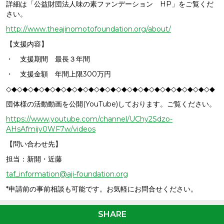
詳細は「公益財団法人味の素ファンデーション
HP
」をご覧くだ
さい。
http://www.theajinomotofoundation.org/about/
【支援内容】
・ 支援期間 最長３年間
・ 支援金額 年間上限
300
万円
◇◆◇◆◇◆◇◆◇◆◇◆◇◆◇◆◇◆◇◆◇◆◇◆◇◆◇◆◇◆◇◆◇◆◇◆◇◆
団体様の活動動画を公開
(YouTube)
しております。ご覧ください。
https://www.youtube.com/channel/UChy2Sdzo-
AHsAfmijv0WF7w/videos
【問い合わせ先】
担当：新開・近藤
taf_information@aji-foundation.org
*申請前の事前相談も可能です。お気軽にお問合せください。
SHARE