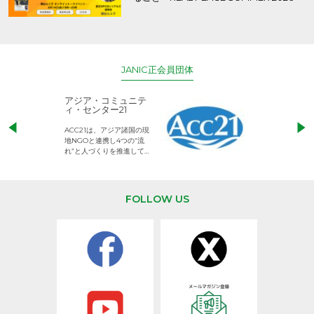
JANIC正会員団体
アジア・コミュニテ
ACE (エース)
ィ・センター21
児童労働のない、
ACC21は、アジア諸国の現
権利が守られた世
地NGOと連携し4つの“流
して活動するNG
れ”と人づくりを推進してい
ます。
FOLLOW US