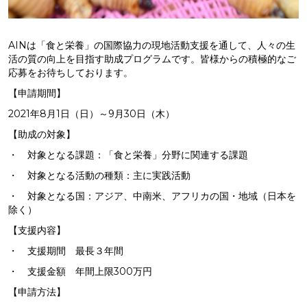
AIN
は「食と栄養」の国際協力の現地活動支援を通して、人々の生
活の質の向上を目指す助成プログラムです。皆様からの積極的なご
応募をお待ちしております。
【申請期間】
2021
年
8
月
1
日（日）～
9
月
30
日（木）
【助成の対象】
・ 対象となる課題：「食と栄養」分野に関連する課題
・ 対象となる活動の種類：主に実践活動
・ 対象となる国：アジア、中南米、アフリカの国・地域（日本を
除く）
【支援内容】
・ 支援期間 最長３年間
・ 支援金額 年間上限
300
万円
【申請方法】