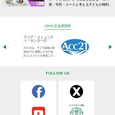
家・市民・ユースと考える子どもの権利
保障
JANIC正会員団体
アジア・コミュニテ
ACE (エース)
ィ・センター21
児童労働のない、
ACC21は、アジア諸国の現
権利が守られた世
地NGOと連携し4つの“流
して活動するNG
れ”と人づくりを推進してい
ます。
FOLLOW US