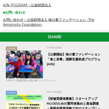
AIN P
OGRAM – 公益財団法人
■お問い合わせ
お問い合わせ – 公益財団法人 味の素ファンデーション -The
Ajinomoto Foundation-
SHARE
JUN.04.2026
GRANT
【公募開始】味の素ファンデーション
「食と栄養」国際支援助成プログラム
(AIN)
FROM | 公益財団法人味の素ファンデーション
MAY.25.2026
EVENT
【研修受講者募集】スタートアップ
NGOのための賛同者集めと資金調達
－実践的実習体験で次のステップに－