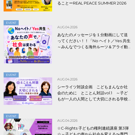
ることーREAL PEACE SUMMER 2026
EVENT
AUG.04.2026
あなたのメッセージを１分動画にして送
ってください！！「No ヘイト／Yes 共生
～みんなでつくる海外ルーツ＆アライ動
画プロジェクト」
EVENT
AUG.04.2026
シーライツ対談企画 こどもまんなか社
会のために とことん対話vol.1 ～子ど
もが一人の人間として大切にされる学校
と保護者の意識～
EVENT
AUG.04.2026
☆C-Rights 子どもの権利連続講座 第3弾
☆～子どもの声から社会を変える〜専門