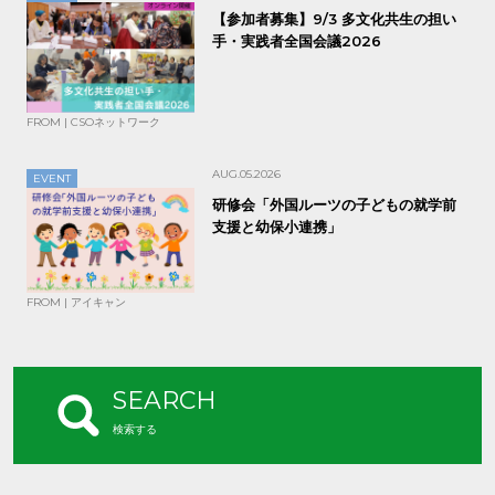
【参加者募集】9/3 多文化共生の担い
手・実践者全国会議2026
FROM | CSOネットワーク
AUG.05.2026
EVENT
研修会「外国ルーツの子どもの就学前
支援と幼保小連携」
FROM | アイキャン
SEARCH
検索する