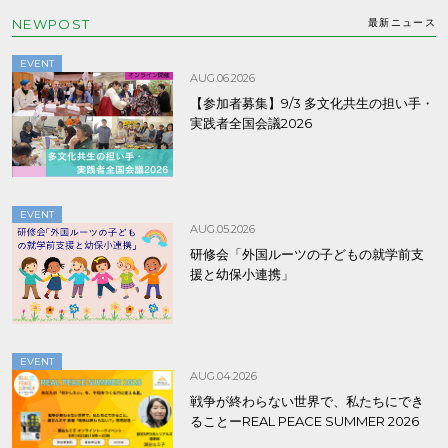
NEWPOST
最新ニュース
EVENT
AUG.06.2026
【参加者募集】9/3 多文化共生の担い手・
実践者全国会議2026
EVENT
AUG.05.2026
研修会「外国ルーツの子どもの就学前支
援と幼保小連携」
EVENT
AUG.04.2026
戦争が終わらない世界で、私たちにでき
ることーREAL PEACE SUMMER 2026