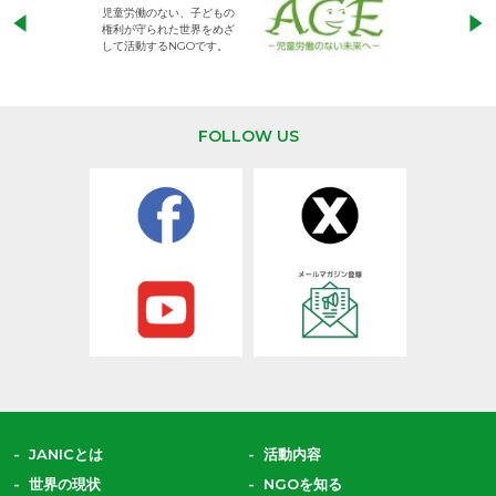
児童労働のない、子どもの
私たちの願いは、
権利が守られた世界をめざ
子どもたちが教育
して活動するNGOです。
他の人を思いやり
し、 共に生きる
を作り出していく
長することです。
日本をふくめアジ
FOLLOW US
と共に生きる世界
だしていくために
たちの教育と学び
えていきます。
JANICとは
活動内容
世界の現状
NGOを知る