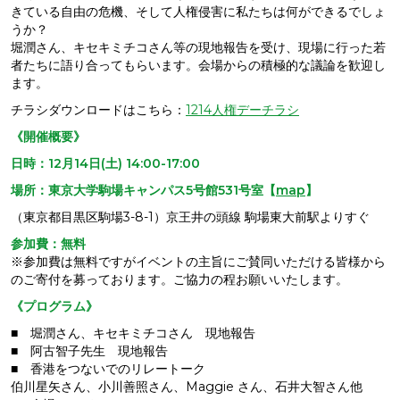
きている自由の危機、そして人権侵害に私たちは何ができるでしょ
うか？
堀潤さん、キセキミチコさん等の現地報告を受け、現場に行った若
者たちに語り合ってもらいます。会場からの積極的な議論を歓迎し
ます。
チラシダウンロードはこちら：
1214人権デーチラシ
《開催概要》
日時：12月14日(土) 14:00-17:00
場所：東京大学駒場キャンパス5号館531号室【
map
】
（東京都目黒区駒場3-8-1）京王井の頭線 駒場東大前駅よりすぐ
参加費：無料
※参加費は無料ですがイベントの主旨にご賛同いただける皆様から
のご寄付を募っております。ご協力の程お願いいたします。
《プログラム》
■ 堀潤さん、キセキミチコさん 現地報告
■ 阿古智子先生 現地報告
■ 香港をつないでのリレートーク
伯川星矢さん、小川善照さん、Maggie さん、石井大智さん他