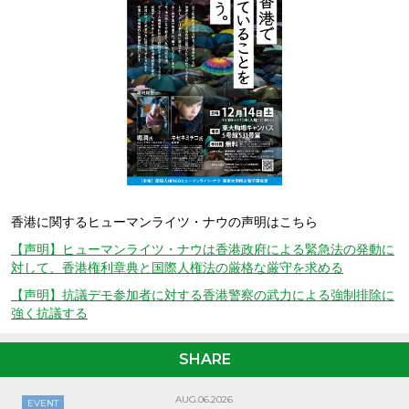
香港に関するヒューマンライツ・ナウの声明はこちら
【声明】ヒューマンライツ・ナウは香港政府による緊急法の発動に
対して、香港権利章典と国際人権法の厳格な厳守を求める
【声明】抗議デモ参加者に対する香港警察の武力による強制排除に
強く抗議する
SHARE
AUG.06.2026
EVENT