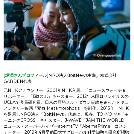
[堀潤さんプロフィール]
NPO法人8bitNews主宰／株式会社
GARDEN代表
元NHKアナウンサー、2001年NHK入局。「ニュースウォッチ９」
リポーター、「Bizスポ」キャスター。2012年米国ロサンゼルスの
UCLAで客員研究員、日米の原発メルトダウン事故を追ったドキュ
メンタリー映画「変身 Metamorphosis」を制作。2013年、NHK
を退局しNPO法人「8bitNews」代表に。現在、TOKYO MX「モ
ーニングCROSS」キャスター、J-WAVE「JAM THE WORLD」
ニュース・スーパーバイザーabemaTV「AbemaPrime」コメン
テーター、2019年4月早稲田大学グローバル科学知融合研究所招聘