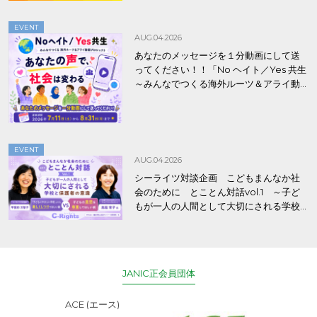
EVENT
AUG.04.2026
あなたのメッセージを１分動画にして送
ってください！！「No ヘイト／Yes 共生
～みんなでつくる海外ルーツ＆アライ動
画プロジェクト」
EVENT
AUG.04.2026
シーライツ対談企画 こどもまんなか社
会のために とことん対話vol.1 ～子ど
もが一人の人間として大切にされる学校
と保護者の意識～
JANIC正会員団体
ACE (エース)
アジアキリス
育基金