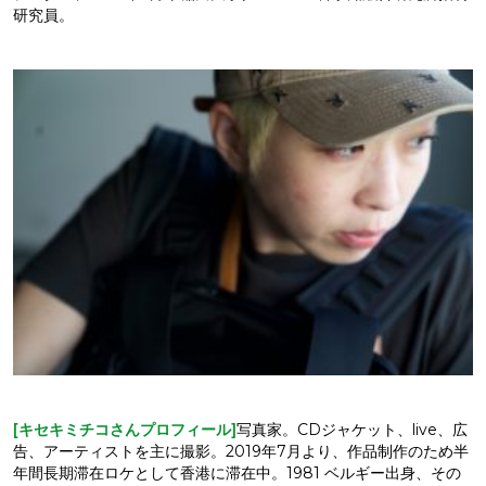
研究員。
[キセキミチコさんプロフィール]
写真家。CDジャケット、live、広
告、アーティストを主に撮影。2019年7月より、作品制作のため半
年間長期滞在ロケとして香港に滞在中。1981 ベルギー出身、その