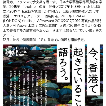
後香港、フランスで少女期を過ごす。日本大学藝術学部写真学科卒
業。2015年 「theline」個展 開催／2017年 KISEKI inck Ltd,設
立／2017年 私家版写真集 [DRYNESS] 出版 /個展開催／2017年
香港 ーエロスとタナトスー 個展開催／2017年 EWAAC
(LONDON) finalist／ APAaward 2016/2017/2019 写真作品部門
入選／APAaward2019 広告写真部門 入選／2019年10月よりSNS
上で香港デモの最前線を追った「＃まずは知るだけでいい展」をス
タート。
12月に渋谷で個展開催 1月に香港での個展も開催予定。