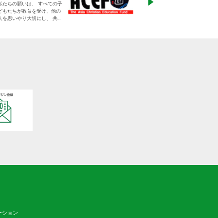
私たちの願いは、 すべての子
る」をモットーに、
どもたちが教育を受け、他の
りに寄り添った支援
人を思いやり大切にし、 共に
す
生きる平和な世界を作り出し
ていく大人に成長することで
す。
日本をふくめアジアの人々と
共に生きる世界をつくりだし
ていくために、 子どもたちの
教育と学びの場を支えていき
ます。
ーション