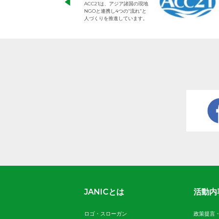
ACC21は、アジア諸国の現地
NGOと連携し4つの“流れ”と
人づくりを推進しています。
JANICとは
活動内
ロゴ・スローガン
政策提言