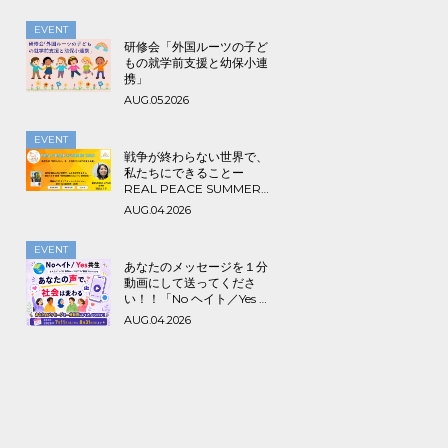
EVENT
研修会「外国ルーツの子ど
もの就学前支援と幼保小連
携」
AUG.05.2026
EVENT
戦争が終わらない世界で、
私たちにできることー
REAL PEACE SUMMER
2026
AUG.04.2026
EVENT
あなたのメッセージを１分
動画にして送ってくださ
い！！「No ヘイト／Yes 共
生～みんなでつくる海外ル
AUG.04.2026
ーツ＆アライ動画プロジェ
クト」