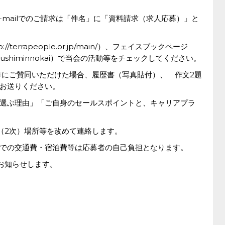
-mailでのご請求は「件名」に「資料請求（求人応募）」と
terrapeople.or.jp/main/）、フェイスブックページ
/chikyushiminnokai）で当会の活動等をチェックしてください。
等にご賛同いただけた場合、履歴書（写真貼付）、 作文2題
をお送りください。
選ぶ理由」「ご自身のセールスポイントと、キャリアプラ
接（2次）場所等を改めて連絡します。
での交通費・宿泊費等は応募者の自己負担となります。
お知らせします。