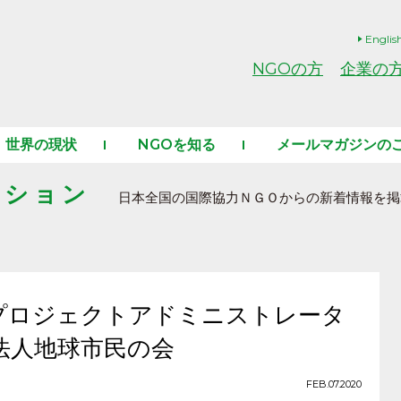
Englis
NGOの方
企業の
世界の現状
NGOを知る
メールマガジンの
ーション
日本全国の国際協力ＮＧＯからの新着情報を掲
プロジェクトアドミニストレータ
法人地球市民の会
FEB.07.2020