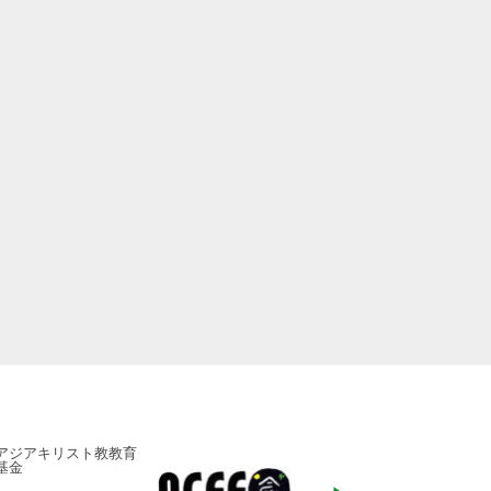
アジアキリスト教教育
ADRA Japan
基金
「ひとつの命から世