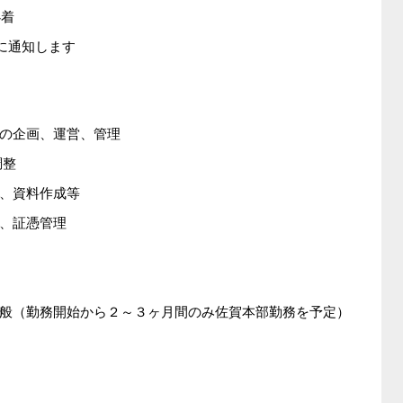
必着
に通知します
の企画、運営、管理
調整
、資料作成等
、証憑管理
般（勤務開始から２～３ヶ月間のみ佐賀本部勤務を予定）