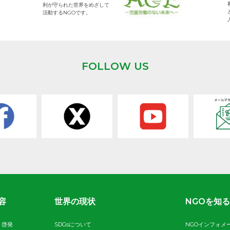
利が守られた世界をめざして
活動するNGOです。
FOLLOW US
容
世界の現状
NGOを知る
・啓発
SDGsについて
NGOインフォメ