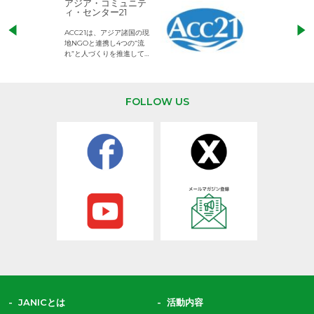
アジア・コミュニテ
ACE (エース)
ィ・センター21
児童労働のない、
ACC21は、アジア諸国の現
権利が守られた世
地NGOと連携し4つの“流
して活動するNG
れ”と人づくりを推進してい
ます。
FOLLOW US
JANICとは
活動内容