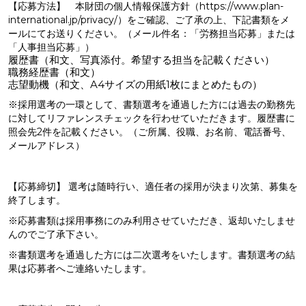
【応募方法】 本財団の個人情報保護方針（https://www.plan-
international.jp/privacy/）をご確認、ご了承の上、下記書類をメ
ールにてお送りください。（メール件名：「労務担当応募」または
「人事担当応募」）
履歴書（和文、写真添付。希望する担当を記載ください）
職務経歴書（和文）
志望動機（和文、A4サイズの用紙1枚にまとめたもの）
※採用選考の一環として、書類選考を通過した方には過去の勤務先
に対してリファレンスチェックを行わせていただきます。履歴書に
照会先2件を記載ください。（ご所属、役職、お名前、電話番号、
メールアドレス）
【応募締切】 選考は随時行い、適任者の採用が決まり次第、募集を
終了します。
※応募書類は採用事務にのみ利用させていただき、返却いたしませ
んのでご了承下さい。
※書類選考を通過した方には二次選考をいたします。書類選考の結
果は応募者へご連絡いたします。