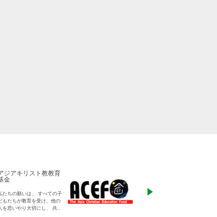
アジアキリスト教教育
ADRA Japan
基金
「ひとつの命から世
私たちの願いは、 すべての子
る」をモットーに、
どもたちが教育を受け、他の
りに寄り添った支援
人を思いやり大切にし、 共に
す
生きる平和な世界を作り出し