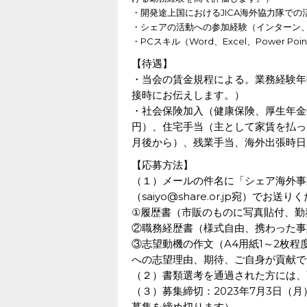
・開発途上国におけるJICA海外協力隊で
・シェアの活動への参加経験（インターン
・PCスキル（Word、Excel、Power P
【待遇】
・当会の賃金規程による。業務経験年
接時にお伝えします。）
・社会保険加入（健康保険、厚生年金
円）、住宅手当（主として家賃を払っ
月後から）、残業手当、海外出張時日
【応募方法】
（１）メールの件名に「シェア海外事
（saiyo@share.or.jp宛）でお送
①履歴書（市販のものに写真貼付、勤
②職務経歴書（様式自由、携わった事
③志望動機の作文（A4用紙1～2枚
への志望理由、期待、ご自身が貢献で
（２）書類選考を通過された方には、
（３）募集締切：2023年7月3日（
募集を締め切ります）