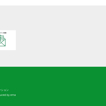
ていく大人に成長することで
す。
日本をふくめアジアの人々と
共に生きる世界をつくりだし
ていくために、 子どもたちの
教育と学びの場を支えていき
ます。
ーション
duced by ema