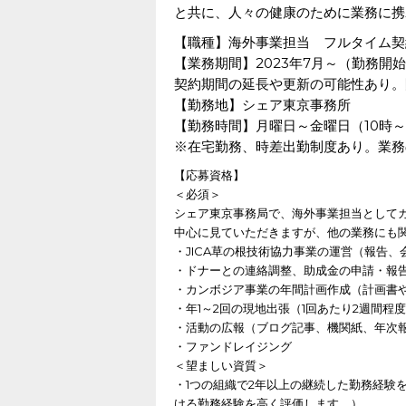
と共に、人々の健康のために業務に携
【職種】海外事業担当 フルタイム契
【業務期間】2023年7月～（勤務開
契約期間の延長や更新の可能性あり。
【勤務地】シェア東京事務所
【勤務時間】月曜日～金曜日（10時～
※在宅勤務、時差出勤制度あり。業務
【応募資格】
＜必須＞
シェア東京事務局で、海外事業担当として
中心に見ていただきますが、他の業務にも
・JICA草の根技術協力事業の運営（報告
・ドナーとの連絡調整、助成金の申請・報
・カンボジア事業の年間計画作成（計画書
・年1～2回の現地出張（1回あたり2週間程
・活動の広報（ブログ記事、機関紙、年次
・ファンドレイジング
＜望ましい資質＞
・1つの組織で2年以上の継続した勤務経験
ける勤務経験を高く評価します。）