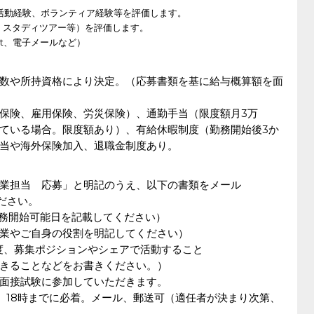
の活動経験、ボランティア経験等を評価します。
、スタディツアー等）を評価します。
oint、電子メールなど）
数や所持資格により決定。（応募書類を基に給与概算額を面
保険、雇用保険、労災保険）、通勤手当（限度額月3万
ている場合。限度額あり）、有給休暇制度（勤務開始後3か
当や海外保険加入、退職金制度あり。
業担当 応募」と明記のうえ、以下の書類をメール
りください。
務開始可能日を記載してください）
業やご自身の役割を明記してください）
程度、募集ポジションやシェアで活動すること
きることなどをお書きください。）
面接試験に参加していただきます。
月）18時までに必着。メール、郵送可（適任者が決まり次第、