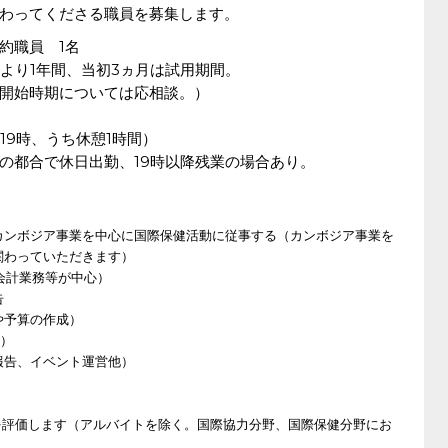
わってくださる職員を募集します。
約職員 1名
始より1年間、当初3ヵ月は試用期間。
開始時期については応相談。）
19時、うち休憩1時間）
の都合で休日出勤、19時以降残業の場合あり。
カンボジア事業を中心に国際保健活動に従事する（カンボジア事業を
関わっていただきます）
、会計業務等が中心）
告
や予算の作成）
度）
報告、イベント運営他）
を評価します（アルバイトを除く。国際協力分野、国際保健分野にお