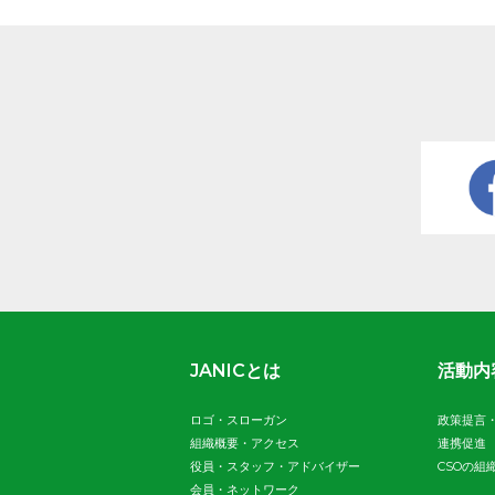
JANICとは
活動内
ロゴ・スローガン
政策提言
組織概要・アクセス
連携促進
役員・スタッフ・アドバイザー
CSOの組
会員・ネットワーク