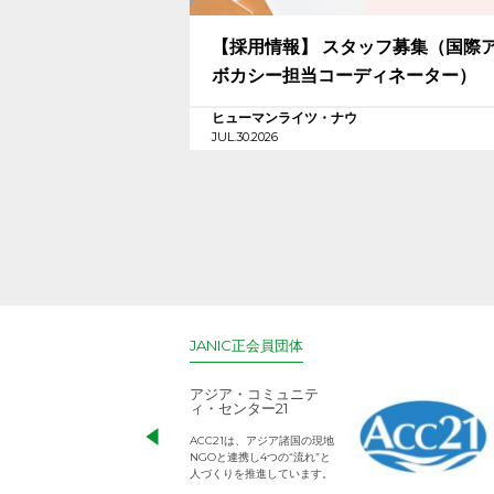
【採用情報】 スタッフ募集（国際
ボカシー担当コーディネーター）
ヒューマンライツ・ナウ
JUL.30.2026
JANIC正会員団体
アジア・コミュニテ
ィ・センター21
ACC21は、アジア諸国の現地
NGOと連携し4つの“流れ”と
人づくりを推進しています。