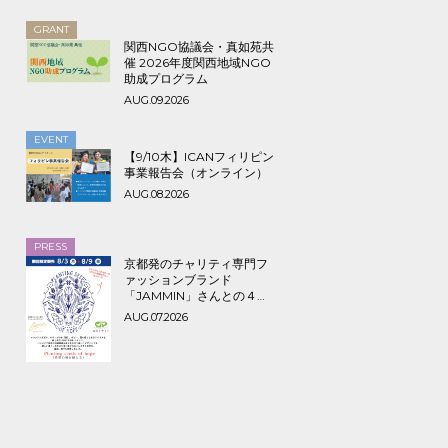
GRANT
関西NGO協議会・真如苑共
催 2026年度関西地域NGO
助成プログラム
AUG.09.2026
EVENT
【9/10木】ICANフィリピン
事業報告会（オンライン）
AUG.08.2026
PRESS
京都発のチャリティ専門フ
ァッションブランド
「JAMMIN」さんとの４年
ぶり３回目のコラボTシャツ
AUG.07.2026
など期間限定販売、8/9ま
で！