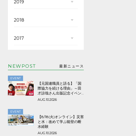
2019
2018
2017
NEWPOST
最新ニュース
EVENT
【元国連職員と語る】「国
際協力を続ける理由」～田
才諒哉さん出版記念イベン
ト～
AUG.10.2026
EVENT
【8/18(火)オンライン】災害
と水：改めて学ぶ能登の断
水経験
AUG.10.2026