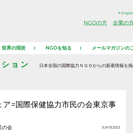
Englis
NGOの方
企業の
世界の現状
NGOを知る
メールマガジンの
ーション
日本全国の国際協力ＮＧＯからの新着情報を掲
ェア=国際保健協力市民の会東京事
民の会
JUN.15.2023