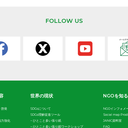
FOLLOW US
容
世界の現状
NGOを知る
・啓発
SDGsについて
NGOインフォメ
SDGs理解促進ツール
Social map Pro
織力強化
−
ひとこと多い張り紙
JANIC資料室
−
ひとこと多い張り紙ワークショップ
FAQ