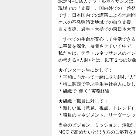
認定NPO法人テラ・ルネッサンスは
現場での「支援」、国内外での「啓発
です。日本国内での講演による地雷問
オスの不発弾汚染地域での自立支援、
自立支援、岩手・大槌での東日本大震
「すべての生命が安心して生活できる
に事業を深化・展開させていく中で、
私たちは、テラ・ルネッサンスのイン
の考える<人財>とは、以下２つの対
★インターン生に対して：
＊平和に向かって一緒に取り組む “人”
＊特に関西で学ぶ学生や社会人に対して
＊組織で “働く” 実務経験
★組織・職員に対して：
＊新しい風（意見、視点、トレンド）
＊職員のマネジメント、リーダーシッ
当会のビジョン、ミッション、活動理
NGOで高めたいと思う方のご応募を