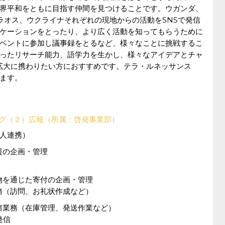
界平和をともに目指す仲間を見つけることです。ウガンダ、
ラオス、ウクライナそれぞれの現地からの活動をSNSで発信
ケーションをとったり、より広く活動を知ってもらうために
ベントに参加し議事録をとるなど、様々なことに挑戦するこ
ったリサーチ能力、語学力を生かし、様々なアイデアとチャ
拡大に携わりたい方におすすめです。テラ・ルネッサンス
ます。
グ
（２）広報（所属：啓発事業部）
人連携）
援の企画・管理
物を通じた寄付の企画・管理
務（訪問、お礼状作成など）
諸業務（在庫管理、発送作業など）
発信