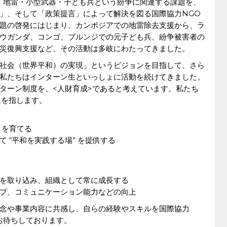
、地雷・小型武器・子ども兵という紛争に関連する課題を、
」、そして「政策提言」によって解決を図る国際協力NGO
題の啓発にはじまり、カンボジアでの地雷除去支援から、ラ
ウガンダ、コンゴ、ブルンジでの元子ども兵、紛争被害者の
災復興支援など、その活動は多岐にわたってきました。
社会（世界平和）の実現」というビジョンを目指して、さら
私たちはインターン生といっしょに活動を続けてきました。
ターン制度を、<人財育成>であると考えています。私たち
象を指します。
 を育てる
 “平和を実践する場” を提供する
を取り込み、組織として常に成長する
プ、コミュニケーション能力などの向上
念や事業内容に共感し、自らの経験やスキルを国際協力
お待ちしております。