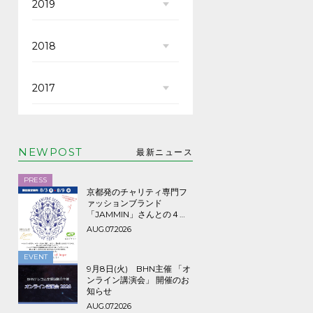
2019
2018
2017
NEWPOST
最新ニュース
PRESS
京都発のチャリティ専門フ
ァッションブランド
「JAMMIN」さんとの４年
ぶり３回目のコラボTシャツ
AUG.07.2026
など期間限定販売、8/9ま
で！
EVENT
9月8日(火) BHN主催 「オ
ンライン講演会」 開催のお
知らせ
AUG.07.2026