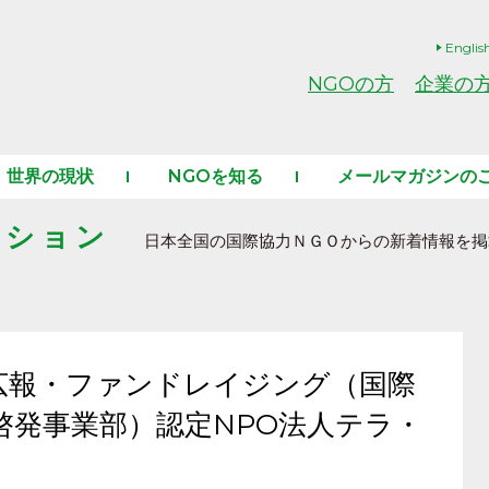
Englis
NGOの方
企業の
世界の現状
NGOを知る
メールマガジンの
ーション
日本全国の国際協力ＮＧＯからの新着情報を掲
広報・ファンドレイジング（国際
啓発事業部）認定NPO法人テラ・