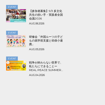
EVENT
【参加者募集】9/3 多文化
共生の担い手・実践者全国
会議2026
AUG.06.2026
EVENT
研修会「外国ルーツの子ど
もの就学前支援と幼保小連
携」
AUG.05.2026
EVENT
戦争が終わらない世界で、
私たちにできることー
REAL PEACE SUMMER
2026
AUG.04.2026