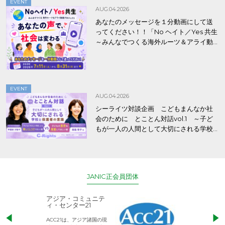
EVENT
AUG.04.2026
あなたのメッセージを１分動画にして送
ってください！！「No ヘイト／Yes 共生
～みんなでつくる海外ルーツ＆アライ動
画プロジェクト」
EVENT
AUG.04.2026
シーライツ対談企画 こどもまんなか社
会のために とことん対話vol.1 ～子ど
もが一人の人間として大切にされる学校
と保護者の意識～
JANIC正会員団体
アジア・コミュニテ
ACE (エース)
ィ・センター21
児童労働のない、
ACC21は、アジア諸国の現
権利が守られた世