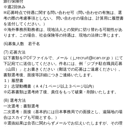
旅行保険付
※週2回休み
※応募時点で待遇に関する問い合わせ可（問い合わせの有無は、選
考の際の考慮事項としない。 問い合わせの場合は、計算用に履歴書
を送付してください。）
※海外事務所勤務者は、現地法人との契約に切り替わる可能性があ
ります。この場合、社会保険等の待遇は、現地の法律に準じます。
(6)募集人数 若干名
(7) 応募方法
以下書類をPDFファイルで、メール（ j_recruit@ican.or.jp ）にて
下記宛てに送信してください。件名には、例「ジブチ駐在職員応募
（山田）」とお書きください（郵送での応募はご遠慮ください）。
書類選考後、面接等詳細につきご連絡いたします。
１）履歴書
２）志望動機書（Ａ４/１ページ以上３ページ以内）
※応募書類は選考終了後、責任をもって破棄・削除いたします。
(8) 選考方法
一次選考：書類選考
二次選考：面接（基本的には日本事務局での面接とし、遠隔地の場
合はスカイプも可能とする。）
※選抜結果は合否に関わらずメールでお伝えいたしますが、その理