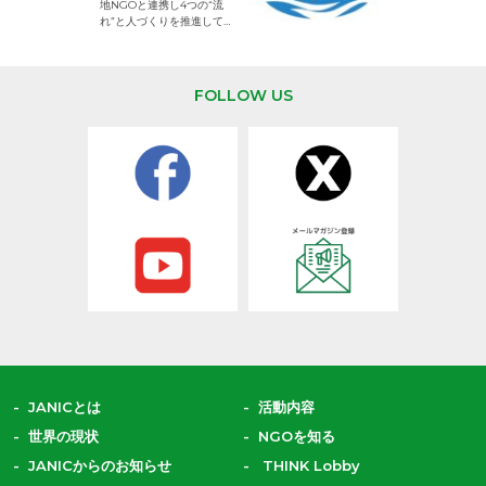
地NGOと連携し4つの“流
して活動するNG
れ”と人づくりを推進してい
ます。
FOLLOW US
JANICとは
活動内容
世界の現状
NGOを知る
JANICからのお知らせ
THINK Lobby