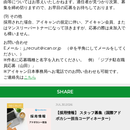
由等についてはお答えいたしかねます。適任者が見つかり次第、募
集を締め切りますので、お早目の応募をお待ちしております。
(9) その他
採用された場合、アイキャンの規定に伴い、アイキャン会員、また
はマンスリーパートナーになって頂きますが、応募の際は未加入で
も構いません。
お問い合わせ
Eメール： j_recruit＠ican.or.jp （＠を半角にしてメールをしてく
ださい。）
※件名に応募職種と名字を入れてください。 例）「ジブチ駐在職
員応募（山田）」
※アイキャン日本事務局へお電話でのお問い合わせも可能です。
ご連絡先は
こちら
SHARE
JUL.30.2026
RECRUIT
【採用情報】 スタッフ募集（国際アド
ボカシー担当コーディネーター）