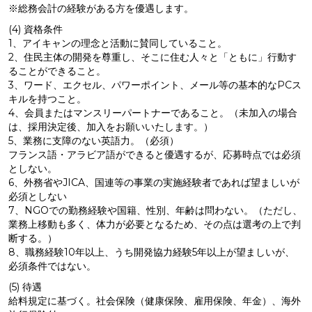
※総務会計の経験がある方を優遇します。
(4) 資格条件
1、アイキャンの理念と活動に賛同していること。
2、住民主体の開発を尊重し、そこに住む人々と「ともに」行動す
ることができること。
3、ワード、エクセル、パワーポイント、メール等の基本的なPCス
キルを持つこと。
4、会員またはマンスリーパートナーであること。（未加入の場合
は、採用決定後、加入をお願いいたします。）
5、業務に支障のない英語力。（必須）
フランス語・アラビア語ができると優遇するが、応募時点では必須
としない。
6、外務省やJICA、国連等の事業の実施経験者であれば望ましいが
必須としない
7、NGOでの勤務経験や国籍、性別、年齢は問わない。（ただし、
業務上移動も多く、体力が必要となるため、その点は選考の上で判
断する。）
8、職務経験10年以上、うち開発協力経験5年以上が望ましいが、
必須条件ではない。
(5) 待遇
給料規定に基づく。社会保険（健康保険、雇用保険、年金）、海外