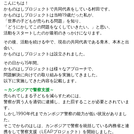
こんにちは！
かものはしプロジェクトで共同代表をしている村田です。
かものはしプロジェクトは当時19歳だった私が、
「世界の子どもが売られる問題」を知り、
「どうにかしてこの問題をなくしていきたい。」と思い、
活動をスタートしたのが最初のきっかけになります。
その後、活動を続ける中で、現在の共同代表である青木、本木と出
会い、
かものはしプロジェクトは設立されました。
その日から15年間。
かものはしプロジェクトは様々なアプローチで、
問題解決に向けての取り組みを実施してきました。
以下に実施してきた内容を記載します。
～カンボジアで警察支援～
売られてしまる子どもを減らすためには、
警察が買う人を適切に逮捕し、また罰することが必要とされていま
す。
しかし1990年代までカンボジア警察の能力が低い状況がありまし
た。
そこでかものはしは、カンボジアで警察を統括している内務省と連
携をして警察支援（LEAPプロジェクト）を開始しました。