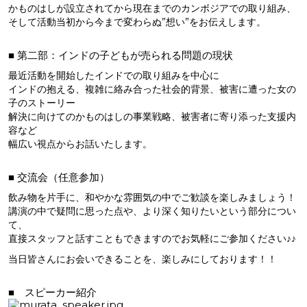
かものはしが設立されてから現在までのカンボジアでの取り組み、
そして活動当初から今まで変わらぬ”想い”をお伝えします。
■ 第二部：インドの子どもが売られる問題の現状
最近活動を開始したインドでの取り組みを中心に
インドの抱える、複雑に絡み合った社会的背景、被害に遭った女の
子のストーリー
解決に向けてのかものはしの事業戦略、被害者に寄り添った支援内
容など
幅広い視点からお話いたします。
■ 交流会（任意参加）
飲み物を片手に、和やかな雰囲気の中でご歓談を楽しみましょう！
講演の中で疑問に思った点や、より深く知りたいという部分につい
て、
直接スタッフと話すこともできますのでお気軽にご参加ください♪♪
当日皆さんにお会いできることを、楽しみにしております！！
■ スピーカー紹介