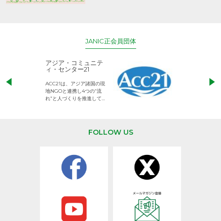
JANIC正会員団体
アジア・コミュニテ
ACE (エース)
ィ・センター21
児童労働のない、
ACC21は、アジア諸国の現
権利が守られた世
地NGOと連携し4つの“流
して活動するNG
れ”と人づくりを推進してい
ます。
FOLLOW US