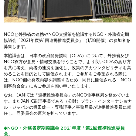
NGOと外務省の連携やNGO支援策を協議するNGO・外務省定期
協議会「2021年度第1回連携推進委員会」（1/28開催）の参加者を
募集します。
本協議会は、日本の政府開発援助（ODA）について、外務省及び
NGO双方が意見・情報交換を行うことで、より良いODAのあり方
を共に考え、両者の連携を強化し、政策のアカウンタビリティを高
めることを目的として開催されます。ご参加をご希望される際に
は、NGO側の発表内容を調整するため、同日に開催される「NGO
側事前会合」にもご参加を願い申いたします。
なお、JANICは「連携推進委員会」のNGO側事務局を務めていま
す。またJANIC副理事長である（公財）プラン・インターナショナ
ル・ジャパンの棚田雄一・専務理事／事務局長が連携推進委員に就
任し、同委員会の運営を担っています。
◆NGO・外務省定期協議会 2021年度「第2回連携推進委員
会」