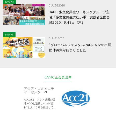
EVENT
JUL.28.2026
JANIC多文化共生ワーキンググループ主
催「多文化共生の担い手・実践者全国会
議2026」9月3日（木）
NEWS
JUL.21.2026
“グローバルフェスタJAPAN2026″の出展
団体募集が始まりました
JANIC正会員団体
アジア・コミュニテ
ACE (エース)
ィ・センター21
児童労働のない、
ACC21は、アジア諸国の現
権利が守られた世
地NGOと連携し4つの“流
して活動するNG
れ”と人づくりを推進してい
ます。