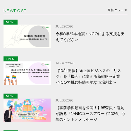
NEWPOST
最新ニュース
NEWS
JUL.29.2026
令和8年熊本地震：NGOによる支援を支
えてください
EVENT
AUG.07.2026
【10/14開催】途上国ビジネスの「リス
ク」を「機会」に変える新戦略〜企業
×NGOで挑む持続可能な市場創出〜
NEWS
JUL.30.2026
【事前学習動画を公開！】審査員・鬼丸
が語る「JANICユースアワード2026」応
募のヒントとメッセージ