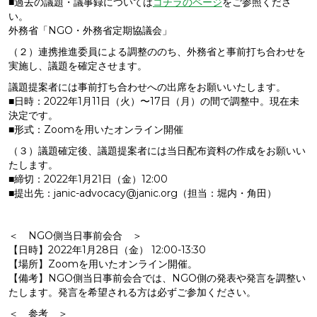
■過去の議題・議事録については
コチラのページ
をご参照くださ
い。
外務省「NGO・外務省定期協議会」
（２）連携推進委員による調整ののち、外務省と事前打ち合わせを
実施し、議題を確定させます。
議題提案者には事前打ち合わせへの出席をお願いいたします。
■日時：2022年1月11日（火）〜17日（月）の間で調整中。現在未
決定です。
■形式：Zoomを用いたオンライン開催
（３）議題確定後、議題提案者には当日配布資料の作成をお願いい
たします。
■締切：2022年1月21日（金）12:00
■提出先：janic-advocacy@janic.org（担当：堀内・角田）
＜ NGO側当日事前会合 ＞
【日時】2022年1月28日（金） 12:00-13:30
【場所】Zoomを用いたオンライン開催。
【備考】NGO側当日事前会合では、NGO側の発表や発言を調整い
たします。発言を希望される方は必ずご参加ください。
＜ 参考 ＞