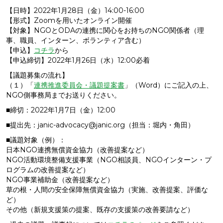
【日時】2022年1月28日（金）14:00-16:00
【形式】Zoomを用いたオンライン開催
【対象】NGOとODAの連携に関心をお持ちのNGO関係者（理
事、職員、インターン、ボランティア含む）
【申込】
コチラ
から
【申込締切】2022年1月26日（水）12:00必着
【議題募集の流れ】
（１）「
連携推進委員会・議題提案書
」（Word）にご記入の上、
NGO側事務局までお送りください。
■締切：2022年1月7日（金）12:00
■提出先：janic-advocacy@janic.org（担当：堀内・角田）
■議題対象（例）：
日本NGO連携無償資金協力（改善提案など）
NGO活動環境整備支援事業（NGO相談員、NGOインターン・プ
ログラムの改善提案など）
NGO事業補助金（改善提案など）
草の根・人間の安全保障無償資金協力（実施、改善提案、評価な
ど）
その他（新規支援策の提案、既存の支援策の改善要請など）