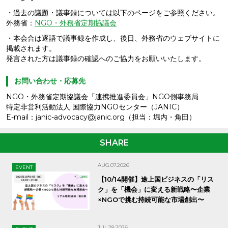
・過去の議題・議事録については以下のページをご参照ください。
外務省：
NGO・外務省定期協議会
・本会合は逐語で議事録を作成し、後日、外務省のウェブサイトに
掲載されます。
発言された方は議事録の確認へのご協力をお願いいたします。
お問い合わせ・応募先
NGO・外務省定期協議会「連携推進委員会」NGO側事務局
特定非営利活動法人 国際協力NGOセンター（JANIC）
E-mail：janic-advocacy@janic.org（担当：堀内・角田）
SHARE
AUG.07.2026
EVENT
【10/14開催】途上国ビジネスの「リス
ク」を「機会」に変える新戦略〜企業
×NGOで挑む持続可能な市場創出〜
JUL.28.2026