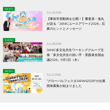
NEWS
JUL.30.2026
【事前学習動画を公開！】審査員・鬼丸
が語る「JANICユースアワード2026」応
募のヒントとメッセージ
EVENT
JUL.28.2026
JANIC多文化共生ワーキンググループ主
催「多文化共生の担い手・実践者全国会
議2026」9月3日（木）
NEWS
JUL.21.2026
“グローバルフェスタJAPAN2026″の出展
団体募集が始まりました