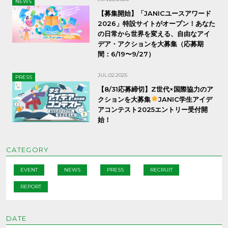
NEWS
【募集開始】「JANICユースアワード
2026」特設サイトがオープン！あなた
の日常から世界を変える、自由なアイ
デア・アクションを大募集（応募期
間：6/19〜9/27）
JUL.02.2025
PRESS
【8/31応募締切】Z世代×国際協力のア
クションを大募集
JANIC学生アイデ
アコンテスト2025エントリー受付開
始！
CATEGORY
EVENT
NEWS
PRESS
RECRUIT
REPORT
DATE