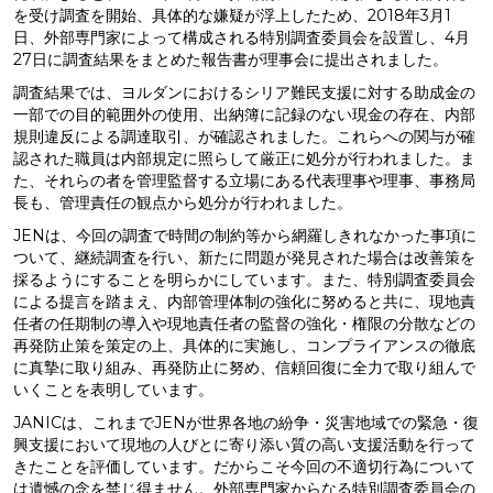
を受け調査を開始、具体的な嫌疑が浮上したため、2018年3月1
日、外部専門家によって構成される特別調査委員会を設置し、4月
27日に調査結果をまとめた報告書が理事会に提出されました。
調査結果では、ヨルダンにおけるシリア難民支援に対する助成金の
一部での目的範囲外の使用、出納簿に記録のない現金の存在、内部
規則違反による調達取引、が確認されました。これらへの関与が確
認された職員は内部規定に照らして厳正に処分が行われました。ま
た、それらの者を管理監督する立場にある代表理事や理事、事務局
長も、管理責任の観点から処分が行われました。
JENは、今回の調査で時間の制約等から網羅しきれなかった事項に
ついて、継続調査を行い、新たに問題が発見された場合は改善策を
採るようにすることを明らかにしています。また、特別調査委員会
による提言を踏まえ、内部管理体制の強化に努めると共に、現地責
任者の任期制の導入や現地責任者の監督の強化・権限の分散などの
再発防止策を策定の上、具体的に実施し、コンプライアンスの徹底
に真摯に取り組み、再発防止に努め、信頼回復に全力で取り組んで
いくことを表明しています。
JANICは、これまでJENが世界各地の紛争・災害地域での緊急・復
興支援において現地の人びとに寄り添い質の高い支援活動を行って
きたことを評価しています。だからこそ今回の不適切行為について
は遺憾の念を禁じ得ません。外部専門家からなる特別調査委員会の