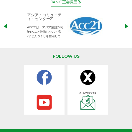
JANIC正会員団体
アジア・コミュニテ
ACE (エース)
ィ・センター21
児童労働のない、
ACC21は、アジア諸国の現
権利が守られた世
地NGOと連携し4つの“流
して活動するNG
れ”と人づくりを推進してい
ます。
FOLLOW US