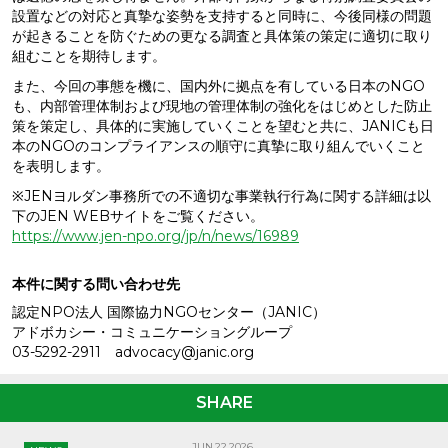
設置などの対応と真摯な姿勢を支持すると同時に、今後同様の問題
が起きることを防ぐための更なる調査と具体策の策定に適切に取り
組むことを期待します。
また、今回の事態を機に、国内外に拠点を有している日本のNGO
も、内部管理体制および現地の管理体制の強化をはじめとした防止
策を策定し、具体的に実施していくことを望むと共に、JANICも日
本のNGOのコンプライアンスの順守に真摯に取り組んでいくこと
を表明します。
※JENヨルダン事務所での不適切な事業執行行為に関する詳細は以
下のJEN WEBサイトをご覧ください。
https://www.jen-npo.org/jp/n/news/16989
本件に関する問い合わせ先
認定NPO法人 国際協力NGOセンター（JANIC）
アドボカシー・コミュニケーショングループ
03-5292-2911 advocacy@janic.org
SHARE
JUN.22.2026