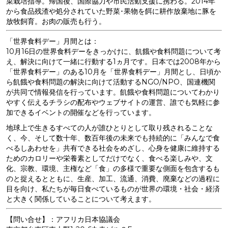
菜栽培指導。帰国後、国際協力や市民活動支援に携わる。2014年
から食品残渣や処分されていた野菜･果物を餌に耕作放棄地に豚を
放牧飼育。お肉の販売も行う。
「世界食料デー」月間とは：
10月16日の世界食料デーをきっかけに、飢餓や食料問題について考
え、解決に向けて一緒に行動する1ヵ月です。日本では2008年から
「世界食料デー」のある10月を「世界食料デー」月間とし、日頃か
ら飢餓や食料問題の解決に向けて活動するNGO/NPO、国連機関
が共同で情報発信を行っています。飢餓や食料問題についてわかり
やすく伝えるチラシの配布やウェブサイトの運営、誰でも気軽に参
加できるイベントの開催などを行っています。
地球上で生きるすべての人が誰ひとりとして取り残されることな
く、今、そして数十年、数百年後の未来でも持続的に「みんなで食
べるしあわせを」共有できる社会をめざし、心身を健康に維持する
ためのカロリーや栄養素としてだけでなく、食べる楽しみや、文
化、宗教、環境、主権など「食」の多様で重要な側面を包含するも
のと捉えるとともに、生産、加工、流通、消費、廃棄などの過程に
目を向け、私たちが毎日食べているものが世界の環境・社会・経済
と大きく関係していることについて考えます。
【問い合せ】：アフリカ日本協議会