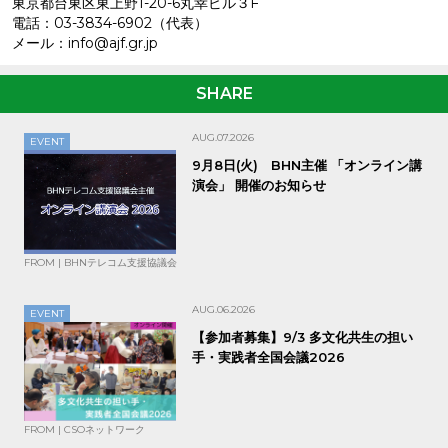
東京都台東区東上野1-20-6丸幸ビル３F
電話：03-3834-6902（代表）
メール：info@ajf.gr.jp
SHARE
AUG.07.2026
EVENT
9月8日(火) BHN主催 「オンライン講
演会」 開催のお知らせ
FROM | BHNテレコム支援協議会
AUG.06.2026
EVENT
【参加者募集】9/3 多文化共生の担い
手・実践者全国会議2026
FROM | CSOネットワーク