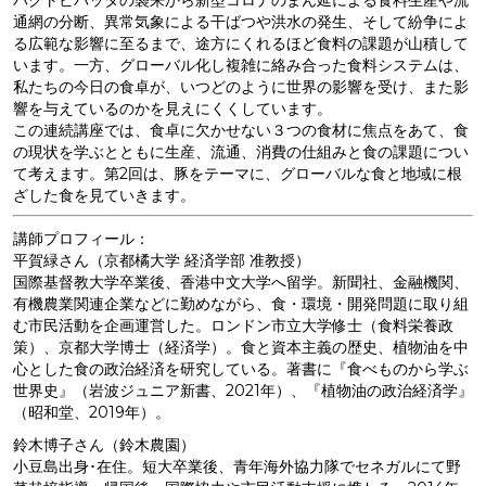
バクトビバッタの襲来から新型コロナのまん延による食料生産や流
通網の分断、異常気象による干ばつや洪水の発生、そして紛争によ
る広範な影響に至るまで、途方にくれるほど食料の課題が山積して
います。一方、グローバル化し複雑に絡み合った食料システムは、
私たちの今日の食卓が、いつどのように世界の影響を受け、また影
響を与えているのかを見えにくくしています。
この連続講座では、食卓に欠かせない３つの食材に焦点をあて、食
の現状を学ぶとともに生産、流通、消費の仕組みと食の課題につい
て考えます。第2回は、豚をテーマに、グローバルな食と地域に根
ざした食を見ていきます。
講師プロフィール：
平賀緑さん（京都橘大学 経済学部 准教授）
国際基督教大学卒業後、香港中文大学へ留学。新聞社、金融機関、
有機農業関連企業などに勤めながら、食・環境・開発問題に取り組
む市民活動を企画運営した。ロンドン市立大学修士（食料栄養政
策）、京都大学博士（経済学）。食と資本主義の歴史、植物油を中
心とした食の政治経済を研究している。著書に『食べものから学ぶ
世界史』（岩波ジュニア新書、2021年）、『植物油の政治経済学』
（昭和堂、2019年）。
鈴木博子さん（鈴木農園）
小豆島出身･在住。短大卒業後、青年海外協力隊でセネガルにて野