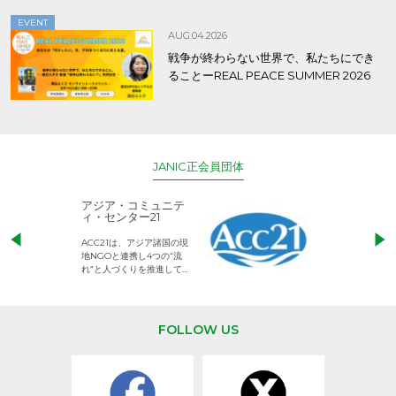
EVENT
AUG.04.2026
戦争が終わらない世界で、私たちにでき
ることーREAL PEACE SUMMER 2026
JANIC正会員団体
アジア・コミュニテ
ACE (エース)
ィ・センター21
児童労働のない、
ACC21は、アジア諸国の現
権利が守られた世
地NGOと連携し4つの“流
して活動するNG
れ”と人づくりを推進してい
ます。
FOLLOW US