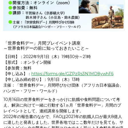
「世界食料デー」月間プレイベント講座
～世界食料デーの前に知っておきたいこと～
【日時】：2022年9月1日（木）19時30分～21時
【形式】：オンライン開催
【参加費：無料
【申し込み】：
https://forms.gle/GZPzRs3N1MD8ywhF6
【申し込み締め切り】：9月1日（木）13時
主催：「世界食料デー」月間呼びかけ団体（アフリカ日本協議会、
ハンガー・フリー・ワールド）
10月16日の世界食料デーをきっかけに飢餓や食料問題について考
え、解決に向けて一緒に行動する1ヵ月「世界食料デー」月間のプ
レイベントとして、連続講座を開催します。
2022年の報告書のなかで、FAOは2021年の飢餓人口が最大8億人
に達したと発表しました。世界各地ではここ数年だけを見ても、サ