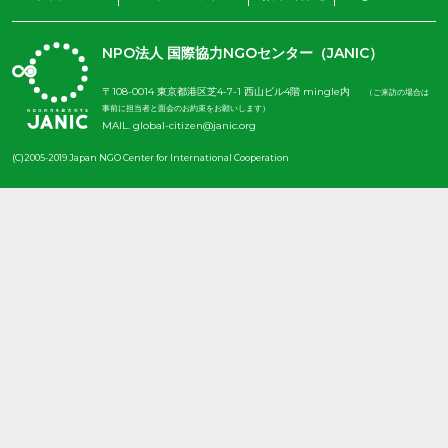
NPO法人 国際協力NGOセンター（JANIC）
〒108-0014 東京都港区芝4-7-1 西山ビル4階 mingle内
（ご来訪の場合は
事前に担当者と面会のお約束をお願いします）
MAIL.
global-citizen@janic.org
(C)2005-2019 Japan NGO Center for International Cooperation