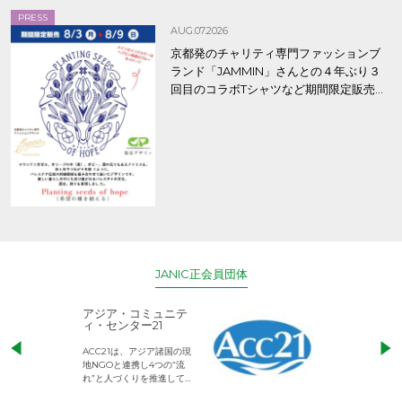
PRESS
AUG.07.2026
京都発のチャリティ専門ファッションブ
ランド「JAMMIN」さんとの４年ぶり３
回目のコラボTシャツなど期間限定販売、
8/9まで！
JANIC正会員団体
アジア・コミュニテ
ACE (エース)
ィ・センター21
児童労働のない、
ACC21は、アジア諸国の現
権利が守られた世
地NGOと連携し4つの“流
して活動するNG
れ”と人づくりを推進してい
ます。