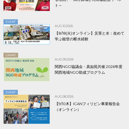
ト～
EVENT
AUG.10.2026
【8/18(火)オンライン】災害と水：改めて
学ぶ能登の断水経験
GRANT
AUG.09.2026
関西NGO協議会・真如苑共催 2026年度
関西地域NGO助成プログラム
EVENT
AUG.08.2026
【9/10木】ICANフィリピン事業報告会
（オンライン）