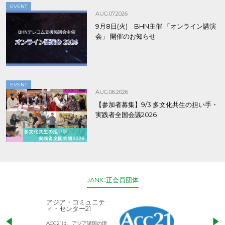
EVENT
AUG.07.2026
9月8日(火) BHN主催 「オンライン講演
会」 開催のお知らせ
EVENT
AUG.06.2026
【参加者募集】9/3 多文化共生の担い手・
実践者全国会議2026
JANIC正会員団体
アジア・コミュニテ
ACE (エース)
ィ・センター21
児童労働のない、
ACC21は、アジア諸国の現
権利が守られた世