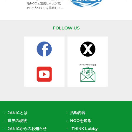
地NGOと連携し4つの“流
して活動するNG
れ”と人づくりを推進してい
ます。
FOLLOW US
JANICとは
活動内容
世界の現状
NGOを知る
JANICからのお知らせ
THINK Lobby