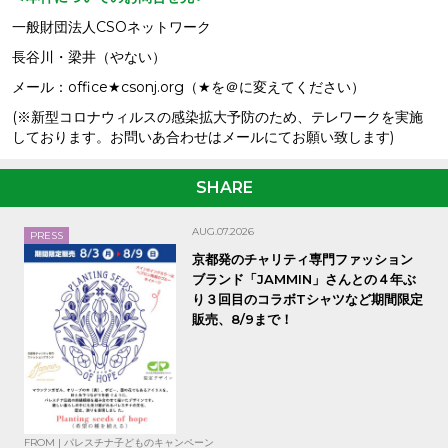
一般財団法人CSOネットワーク
長谷川・梁井（やない）
メール：office★csonj.org（★を＠に変えてください）
(※新型コロナウィルスの感染拡大予防のため、テレワークを実施
しております。お問いあ合わせはメールにてお願い致します)
SHARE
AUG.07.2026
PRESS
京都発のチャリティ専門ファッション
ブランド「JAMMIN」さんとの４年ぶ
り３回目のコラボTシャツなど期間限定
販売、8/9まで！
FROM | パレスチナ子どものキャンペーン