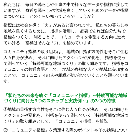
私たちは、 毎日の暮らしや仕事の中で様々なデータや指標に接して
いますが、 身近な暮らしや地域を良くしていくためのデータや指標
については、 どのくらい知っているでしょうか?
指標には社会を導く「力」があると言われます。 私たちの暮らしや
地域を良くするために、 指標を活用し、 必要であれば自分たちで
指標をつくり、 測ることで、 コミュニティを希望する方向に進め
ていける、 指標はそんな「力」を秘めています。
コミュニティ指標の取り組みは、 地域の目指す方向性をそこに住む
人々自身が決め、 それに向けたアクションや変化を、 指標を使っ
て測っていく「持続可能な地域づくり」の取り組みです。 指標をコ
ミュニティの共通言語として、 地域の多様な人々が地域に参加する
ことで、 コミュニティの人や組織が紡がれていくことを願っていま
す。
『私たちの未来を紡ぐ「コミュニティ指標」～持続可能な地域
づくりに向けた3つのステップと実践例～』の3つの特徴
①地域の目指す方向性をそこに住む人々自身が決め、 それに向けた
アクションや変化を、 指標を使って測っていく「持続可能な地域づ
くり」の取り組みとして、 「コミュニティ指標」を解説
②「コミュニティ指標」を策定する際のポイントやその効果につい