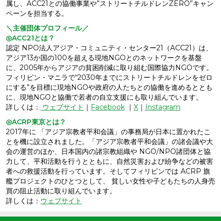
属し、ACC21との協働事業や”ストリートチルドレンZERO”キャン
ペーンを担当する。
＼主催団体プロフィール／
◎ACC21とは？
認定 NPO法人アジア・コミュニティ・センター21（ACC21）は、
アジア13か国の100を超える現地NGOとのネットワークを基盤
に、2005年からアジアの貧困削減に取り組む国際協力NGOです。
フィリピン・マニラで“2030年までにストリートチルドレンをゼロ
にする”を目標に現地NGOや政府の人たちとの協働を進めるととも
に、現地NGOと協働で若者の自立支援にも取り組んでいます。
詳しくは：
ウェブサイト
｜
Facebook
｜
X
｜
Instagram
◎ACRP東京とは？
2017年に 「アジア宗教者平和会議」の事務局が日本に置かれたこ
とを機に設立されました。「アジア宗教者平和会議」の諸会議や大
会の運営のほか、日本国内の諸宗教組織や NGO/NPO諸団体と協
力して、平和活動を行うとともに、自然災害および紛争などの被害
者への救援活動を行っています。そしてフィリピンでは ACRP 旗
艦プロジェクトのひとつとして、 貧しい女性や子どもたちの人身売
買の阻止活動に取り組んでいます。
詳しくは：
ウェブサイト