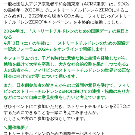
一般社団法人アジア宗教者平和会議東京（ACRP東京）は、SDGs
の最終年・2030年までにストリートチルドレンをZEROにするこ
とをめざし、2023年から現地NGOと共に「フィリピンの“ストリー
トチルドレンZERO”キャンペーン」を本格的に始動しました。
2024年は、「ストリートチルドレンのための国際デー」の翌日と
なる
4月13日（土）の午後に、「ストリートチルドレンのための国際デ
ー記念フォーラム2024」をオンラインで開催します！
本フォーラムでは、子ども時代に悲惨な路上生活を経験しながら、
勉強を続けて大学を卒業し、大きな社会的役割を果たしつつある2
人の若者から、フィリピンのストリートチルドレンの世界と公正な
社会に向けての“夢”について伺います。
また、日本側参加者の皆さんからのご質問や意見を受けて、フィリ
ピンのストリートチルドレンZEROに向けての連携・協働のあり方
などについて自由に意見交換をしたいと考えています。
ぜひイベントにご参加いただき、ストリートチルドレンをZEROに
するためにできることを一緒に考えてみませんか。
たくさんの方のご参加をお待ちしています。
＼開催概要／
ストリートチルドレンのための国際デー記念イベント