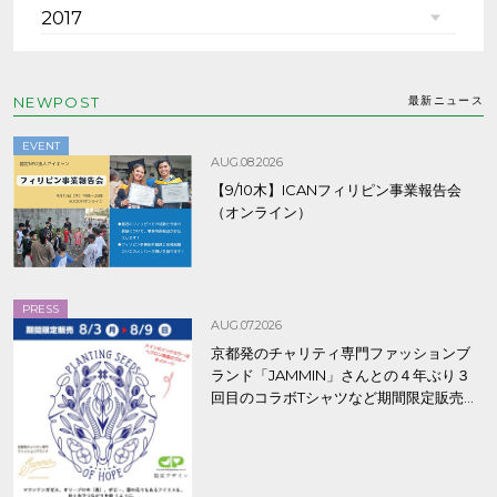
2017
NEWPOST
最新ニュース
EVENT
AUG.08.2026
【9/10木】ICANフィリピン事業報告会
（オンライン）
PRESS
AUG.07.2026
京都発のチャリティ専門ファッションブ
ランド「JAMMIN」さんとの４年ぶり３
回目のコラボTシャツなど期間限定販売、
8/9まで！