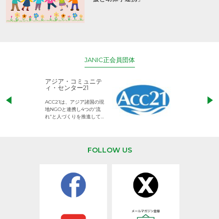
JANIC正会員団体
アジア・コミュニテ
ACE (エース)
ィ・センター21
児童労働のない、
ACC21は、アジア諸国の現
権利が守られた世
地NGOと連携し4つの“流
して活動するNG
れ”と人づくりを推進してい
ます。
FOLLOW US