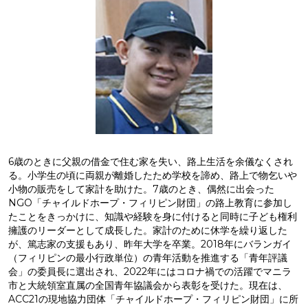
6歳のときに父親の借金で住む家を失い、路上生活を余儀なくされ
る。小学生の頃に両親が離婚したため学校を諦め、路上で物乞いや
小物の販売をして家計を助けた。7歳のとき、偶然に出会った
NGO「チャイルドホープ・フィリピン財団」の路上教育に参加し
たことをきっかけに、知識や経験を身に付けると同時に子ども権利
擁護のリーダーとして成長した。家計のために休学を繰り返した
が、篤志家の支援もあり、昨年大学を卒業。2018年にバランガイ
（フィリピンの最小行政単位）の青年活動を推進する「青年評議
会」の委員長に選出され、2022年にはコロナ禍での活躍でマニラ
市と大統領室直属の全国青年協議会から表彰を受けた。現在は、
ACC21の現地協力団体「チャイルドホープ・フィリピン財団」に所