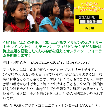
4月13日（土）の午後、「立ち上がるフィリピンの元ストリー
トチルドレンたち」をテーマに、フィリピンから子ども時代に
路上生活を経験した2人の若者を迎えてオンライン・フォーラ
ムを開催します！
詳細・お申込み：https://sczero2024apr13.peatix.com/
フィリピンには、路上で暮らす子どもたち“ストリートチルドレ
ン”が約37万人もいると言われています。子どもたちの多くは、満
足に食事をとることもできず、学校に行くこともできません。中に
は親の虐待から逃げ出して路上で生活する子ども、身体的・性的搾
取を受ける子どもや、罪を犯して少年鑑別所に収容される子どもも
います。まさに、子ども時代を奪われ、社会の片隅に追いやられて
います。
認定NPO法人アジア・コミュニティ・センター21（ACC21）と、