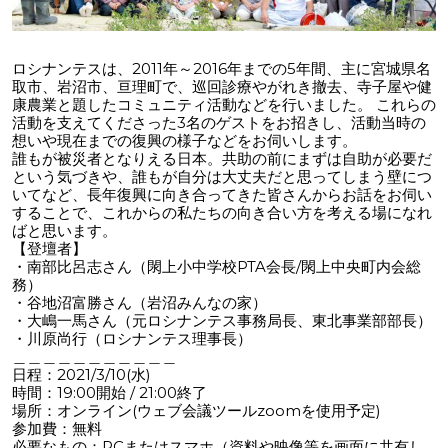
ロシナンテスは、2011年～2016年までの5年間、主に宮城県名
取市、岩沼市、亘理町で、巡回診療やがれき撤去、寺子屋や健
康農業と題したコミュニティ活動などを行いました。 これらの
活動を支えてくださった3名のゲストをお招きし、活動当時の
想いや現在までの復興の様子などをお伺いします。
誰もが被災者となりえる日本。共助の前にまずは自助が必要だ
という気づきや、誰もが自分は大丈夫だと思ってしまう壁につ
いてなど、長年復興に向き合ってきた皆さんからお話をお伺い
することで、これからの私たちの向き合い方を考える場になれ
ばと思います。
【登壇者】
・南部比呂志さん（閖上小中学校PTA会長/閖上中央町内会総
務）
・谷地沼富勝さん（岩沼みんなの家）
・大嶋一馬さん（元ロシナンテス事務局長、東北事業部部長）
・川原尚行（ロシナンテス理事長）
＿＿＿＿＿＿＿＿＿＿＿
日程：2021/3/10(水)
時間：19:00開始 / 21:00終了
場所：オンライン(ウェブ会議ツールzoomを使用予定)
参加費：無料
必要なもの：PCまたはスマホ（資料や映像等を画面に共有し