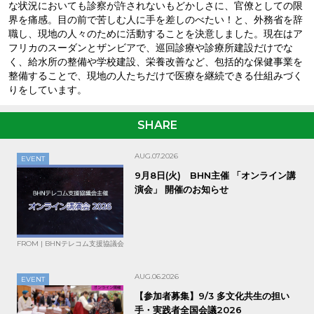
な状況においても診察が許されないもどかしさに、官僚としての限
界を痛感。目の前で苦しむ人に手を差しのべたい！と、外務省を辞
職し、現地の人々のために活動することを決意しました。現在はア
フリカのスーダンとザンビアで、巡回診療や診療所建設だけでな
く、給水所の整備や学校建設、栄養改善など、包括的な保健事業を
整備することで、現地の人たちだけで医療を継続できる仕組みづく
りをしています。
SHARE
AUG.07.2026
EVENT
9月8日(火) BHN主催 「オンライン講
演会」 開催のお知らせ
FROM | BHNテレコム支援協議会
AUG.06.2026
EVENT
【参加者募集】9/3 多文化共生の担い
手・実践者全国会議2026