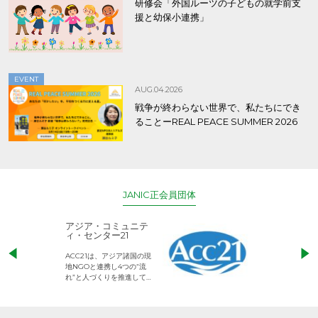
研修会「外国ルーツの子どもの就学前支
援と幼保小連携」
EVENT
AUG.04.2026
戦争が終わらない世界で、私たちにでき
ることーREAL PEACE SUMMER 2026
JANIC正会員団体
アジア・コミュニテ
ACE (エース)
ィ・センター21
児童労働のない、
ACC21は、アジア諸国の現
権利が守られた世
地NGOと連携し4つの“流
して活動するNG
れ”と人づくりを推進してい
ます。