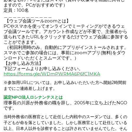
ますので、PCがおすすめです）
定員：100名
＿＿＿＿＿＿＿＿＿＿＿
【ウェブ会議ツールzoomとは】
PCやスマホを使ってオンラインでミーティングができるウェ
ブ会議ツールです。アカウント作成などが不要で、主催者から
送られてきたURLをクリックするだけでウェブ会議に参加する
ことができます。
（初回利用時のみ、自動的にアプリがインストールされます。
スマホでご参加の場合には、事前にzoomアプリ(無料)をダウ
ンロードいただくとスムーズです。）
【お申し込み方法】
下記フォームよりお申し込みください。
https://forms.gle/WDmPWRMA6P6fC1MKA
※参加用URLについては、お申し込みいただいた方へ開始2時間前
までにご連絡差し上げます。
認定NPO法人ロシナンテスとは
理事長の川原が外務省の職を辞し、2005年に立ち上げたNGO
です。
当時外務省の医務官として赴任した内戦中のスーダンでは、多くの
子どもが命を落としていました。しかし医務官として赴任している
以上、日本人以外を診察することは許されていませんでした。そん