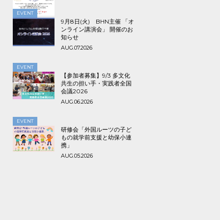
で！
EVENT
9月8日(火) BHN主催 「オ
ンライン講演会」 開催のお
知らせ
AUG.07.2026
EVENT
【参加者募集】9/3 多文化
共生の担い手・実践者全国
会議2026
AUG.06.2026
EVENT
研修会「外国ルーツの子ど
もの就学前支援と幼保小連
携」
AUG.05.2026