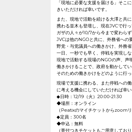
「現地に必要な支援を届ける」そこに
きいただければ幸いです。
また、現地で活動を続ける大澤と共に
携わる並木も登壇し、現在JVCで行
ガザの人々が10/7から今まで変わら
JVCは他のNGOと共に、外務省へ
野党・与党議員への働きかけ、外務省
一日、一秒でも早く、停戦を実現しな
現地で活動する現場のNGOの声、声
働きかけることで、政府を動かしてい
そのための働きかけをどのように行っ
現場で支援に携わる、また停戦への働
に考える機会にしていただければ幸い
◆日時：12/19（火）20:00‐21:30
◆場所：オンライン
（Peatixのマイチケットからzoo
◆定員：300名
◆申込：無料
（寄付つきチケットもご用意しており