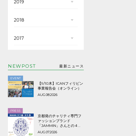
2019
2018
2017
NEWPOST
最新ニュース
EVENT
【9/10木】ICANフィリピン
事業報告会（オンライン）
AUG.08.2026
PRESS
京都発のチャリティ専門フ
ァッションブランド
「JAMMIN」さんとの４年
ぶり３回目のコラボTシャツ
AUG.07.2026
など期間限定販売、8/9ま