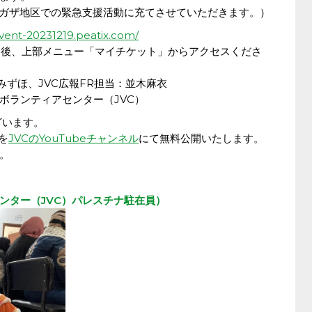
たガザ地区での緊急支援活動に充てさせていただきます。）
event-20231219.peatix.com/
グイン後、上部メニュー「マイチケット」からアクセスくださ
みずほ、JVC広報FR担当：並木麻衣
ボランティアセンター（JVC）
ざいます。
を
JVCのYouTubeチャンネル
にて無料公開いたします。
。
ンター（JVC）パレスチナ駐在員）