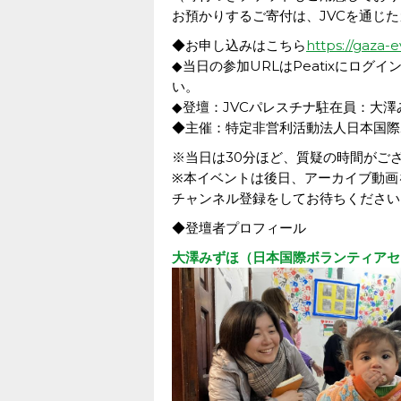
お預かりするご寄付は、JVCを通じ
◆お申し込みはこちら
https://gaza-
◆当日の参加URLはPeatixにロ
い。
◆登壇：JVCパレスチナ駐在員：大澤
◆主催：特定非営利活動法人日本国際
※当日は30分ほど、質疑の時間がご
※本イベントは後日、アーカイブ動画
チャンネル登録をしてお待ちください
◆登壇者プロフィール
大澤みずほ（日本国際ボランティアセ