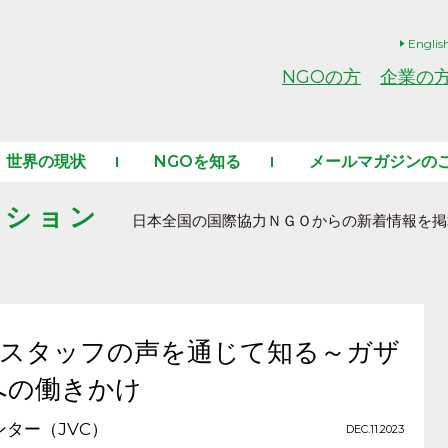
Englis
NGOの方
企業の
世界の現状
NGOを知る
メールマガジンの
ーション
日本全国の国際協力ＮＧＯからの新着情報を掲
00-NGOスタッフの声を通じて知る～ガザ
への働きかけ
ター（JVC）
DEC.11.2023