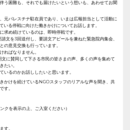
伴う困難も、それでも届けたいという想いも、あわせてお聞
、元パレスチナ駐在員であり、いまは広報担当として活動に
っている停戦に向けた働きかけについてお話します。
ずに求め続けているのは、即時停戦です。
の要請文を3回送付し、要請文アピールを兼ねた緊急院内集会、
との意見交換も行っています。
ければなりません。
明文に賛同して下さる市民の皆さまの声、多くの声を集めて
きたい。
ているのかお話ししたいと思います。
きかけを続けているNGOスタッフのリアルな声を聞き、共
です。
mリンクを表示の上、ご入室ください）
ます。