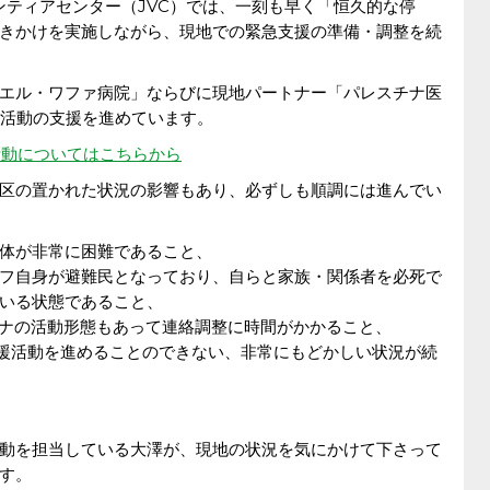
ンティアセンター（JVC）では、一刻も早く「恒久的な停
きかけを実施しながら、現地での緊急支援の準備・調整を続
エル・ワファ病院」ならびに現地パートナー「パレスチナ医
療活動の支援を進めています。
活動についてはこちらから
区の置かれた状況の影響もあり、必ずしも順調には進んでい
体が非常に困難であること、
フ自身が避難民となっており、自らと家族・関係者を必死で
いる状態であること、
チナの活動形態もあって連絡調整に時間がかかること、
援活動を進めることのできない、非常にもどかしい状況が続
動を担当している大澤が、現地の状況を気にかけて下さって
す。