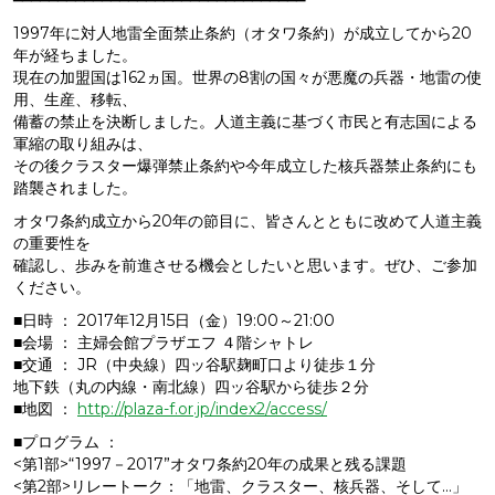
━━━━━━━━━━━━━━━━━━━━━━━━━━━━━━━━━
1997年に対人地雷全面禁止条約（オタワ条約）が成立してから20
年が経ちました。
現在の加盟国は162ヵ国。世界の8割の国々が悪魔の兵器・地雷の使
用、生産、移転、
備蓄の禁止を決断しました。人道主義に基づく市民と有志国による
軍縮の取り組みは、
その後クラスター爆弾禁止条約や今年成立した核兵器禁止条約にも
踏襲されました。
オタワ条約成立から20年の節目に、皆さんとともに改めて人道主義
の重要性を
確認し、歩みを前進させる機会としたいと思います。ぜひ、ご参加
ください。
■日時 ： 2017年12月15日（金）19:00～21:00
■会場 ： 主婦会館プラザエフ ４階シャトレ
■交通 ： JR（中央線）四ッ谷駅麹町口より徒歩１分
地下鉄（丸の内線・南北線）四ッ谷駅から徒歩２分
■地図 ：
http://plaza-f.or.jp/index2/access/
■プログラム ：
<第1部>“1997－2017”オタワ条約20年の成果と残る課題
<第2部>リレートーク：「地雷、クラスター、核兵器、そして…」