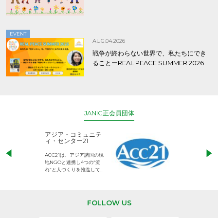
EVENT
AUG.04.2026
戦争が終わらない世界で、私たちにでき
ることーREAL PEACE SUMMER 2026
JANIC正会員団体
アジア・コミュニテ
ACE (エース)
ィ・センター21
児童労働のない、
ACC21は、アジア諸国の現
権利が守られた世
地NGOと連携し4つの“流
して活動するNG
れ”と人づくりを推進してい
ます。
FOLLOW US