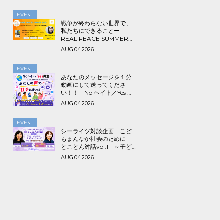
EVENT
戦争が終わらない世界で、
私たちにできることー
REAL PEACE SUMMER
2026
AUG.04.2026
EVENT
あなたのメッセージを１分
動画にして送ってくださ
い！！「No ヘイト／Yes 共
生～みんなでつくる海外ル
AUG.04.2026
ーツ＆アライ動画プロジェ
クト」
EVENT
シーライツ対談企画 こど
もまんなか社会のために
とことん対話vol.1 ～子ど
もが一人の人間として大切
AUG.04.2026
にされる学校と保護者の意
識～