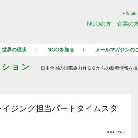
Englis
NGOの方
企業の
世界の現状
NGOを知る
メールマガジンの
ーション
日本全国の国際協力ＮＧＯからの新着情報を掲
レイジング担当パートタイムスタ
JUL.01.2020