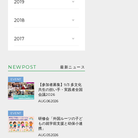
2019
2018
2017
NEWPOST
最新ニュース
EVENT
【参加者募集】9/3 多文化
共生の担い手・実践者全国
会議2026
AUG.06.2026
EVENT
研修会「外国ルーツの子ど
もの就学前支援と幼保小連
携」
AUG.05.2026