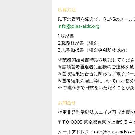
応募方法
以下の資料を添えて、PLASのメー
info@plas-aids.org
1.履歴書
2.職務経歴書（和文）
3.志望動機書（和文/A4紙1枚以内）
※業務開始可能時期を明記してくださ
※書類選考通過者に面接のご連絡を致
※選抜結果は合否に関わらず電子メー
※選考結果の理由等についてはお答え
※ご連絡まで日数をいただくことがあ
お問合せ
特定非営利活動法人エイズ孤児支援NG
〒110-0005 東京都台東区上野5-3
メールアドレス：info@plas-aids.or