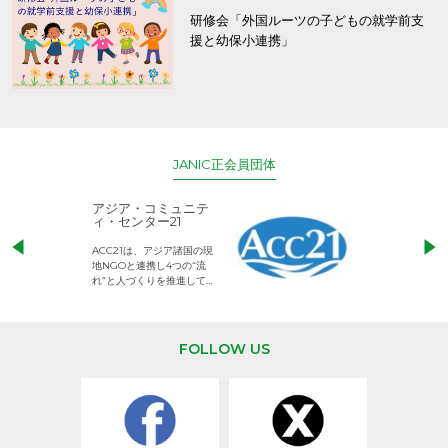
研修会「外国ルーツの子どもの就学前支
援と幼保小連携」
JANIC正会員団体
アジア・コミュニテ
ACE (エース)
ィ・センター21
児童労働のない、
ACC21は、アジア諸国の現
権利が守られた世
地NGOと連携し4つの“流
して活動するNG
れ”と人づくりを推進してい
ます。
FOLLOW US